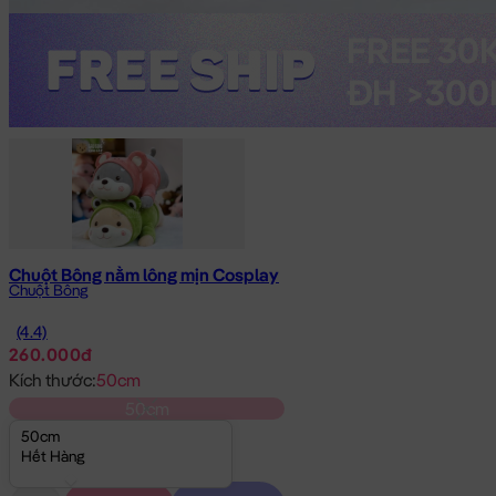
Chuột Bông nằm lông mịn Cosplay
Chuột Bông
(4.4)
260.000đ
Kích thước:
50cm
50cm
50cm
Hết Hàng