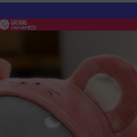
t Bông nằm lông mịn Cosplay