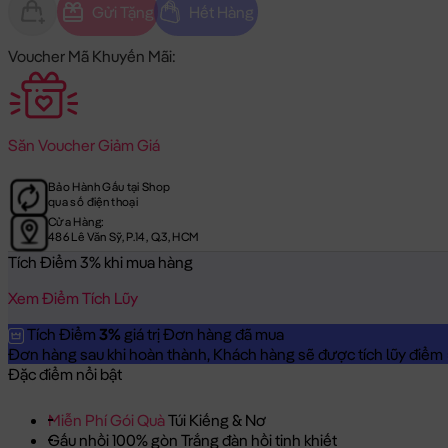
Gửi Tặng
Hết Hàng
Voucher Mã Khuyến Mãi:
Săn
Voucher Giảm Giá
Bảo Hành Gấu tại Shop
qua số điện thoại
Cửa Hàng:
486 Lê Văn Sỹ, P.14, Q.3, HCM
Tích Điểm 3% khi mua hàng
Xem Điểm Tích Lũy
Tích Điểm
3%
giá trị Đơn hàng đã mua
Đơn hàng sau khi hoàn thành, Khách hàng sẽ được tích lũy điểm = 
Đặc điểm nổi bật
Miễn Phí Gói Quà
Túi Kiếng & Nơ
Gấu nhồi 100% gòn Trắng đàn hồi tinh khiết