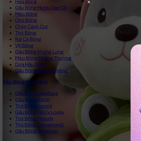
Heo Bông
Gấu Bông Hươu Cao Cổ
Mèo Bông
Chó Bông
Chim Cánh Cụt
Thỏ Bông
Rái Cá Bông
Vịt Bông
Gấu Bông Khủng Long
Mèo Bông Hoàng Thượng
Dưa Hấu Bông
Gấu Bông Trái Sầu Riêng
Gấu Bông Hoạt Hình
Gấu Bông Capybara
Gấu Bông Stitch
Thỏ Bông Kuromi
Gấu Bông Hải Ly Loopy
Thỏ Bông Melody
Thỏ Bông Cinnamoroll
Gấu Bông Doremon