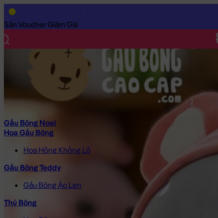
Trang Chủ
/
Gấu Bông Cao Cấp
/
Thú Bông
/
Chuột Bông
/
Chuộ
Săn Voucher Giảm Giá
Gấu Bông Noel
Hoa Gấu Bông
Hoa Hồng Khổng Lồ
Gấu Bông Teddy
Gấu Bông Áo Len
Thú Bông