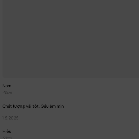
Nam
40cm
Chất lượng vải tốt, Gấu êm mịn
1.5.2025
Hiếu
50cm