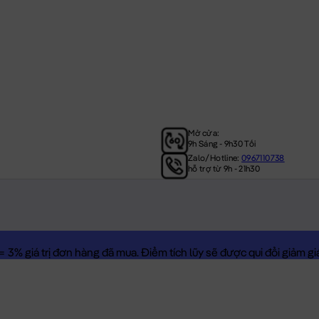
Mở cửa:
9h Sáng - 9h30 Tối
Zalo/Hotline:
0967110738
hỗ trợ từ 9h - 21h30
3% giá trị đơn hàng đã mua. Điểm tích lũy sẽ được qui đổi giảm giá