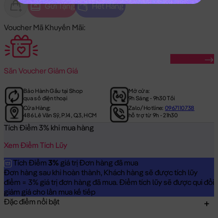
Gửi Tặng
Hết Hàng
Voucher Mã Khuyến Mãi:
Săn Ngay
Săn
Voucher Giảm Giá
Bảo Hành Gấu tại Shop
Mở cửa:
qua số điện thoại
9h Sáng - 9h30 Tối
Cửa Hàng:
Zalo/Hotline:
0967110738
486 Lê Văn Sỹ, P.14, Q.3, HCM
hỗ trợ từ 9h - 21h30
Tích Điểm 3% khi mua hàng
Xem Điểm Tích Lũy
Tích Điểm
3%
giá trị Đơn hàng đã mua
Đơn hàng sau khi hoàn thành, Khách hàng sẽ được tích lũy
điểm = 3% giá trị đơn hàng đã mua. Điểm tích lũy sẽ được qui đổi
giảm giá cho lần mua kế tiếp
Đặc điểm nổi bật