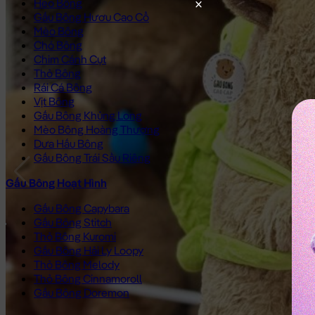
Heo Bông
Gấu Bông Hươu Cao Cổ
Mèo Bông
Chó Bông
Chim Cánh Cụt
Thỏ Bông
Rái Cá Bông
Vịt Bông
Gấu Bông Khủng Long
Mèo Bông Hoàng Thượng
Dưa Hấu Bông
Gấu Bông Trái Sầu Riêng
Gấu Bông Hoạt Hình
Gấu Bông Capybara
Gấu Bông Stitch
Thỏ Bông Kuromi
Gấu Bông Hải Ly Loopy
Thỏ Bông Melody
Thỏ Bông Cinnamoroll
Gấu Bông Doremon