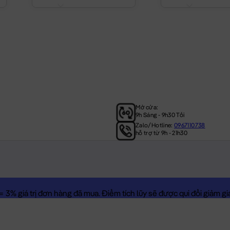
Mở cửa:
9h Sáng - 9h30 Tối
Zalo/Hotline:
0967110738
hỗ trợ từ 9h - 21h30
3% giá trị đơn hàng đã mua. Điểm tích lũy sẽ được qui đổi giảm giá