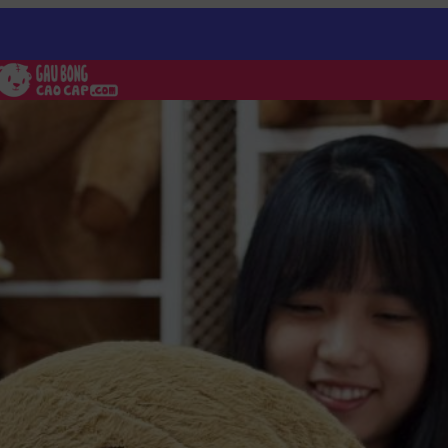
t Bông Capybara đeo Balo Rùa