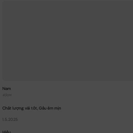
Nam
40cm
Chất lượng vải tốt, Gấu êm mịn
1.5.2025
Hiếu