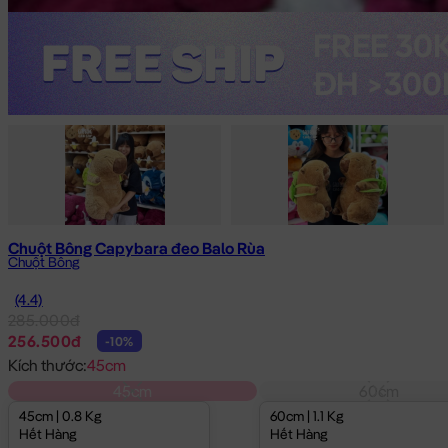
Chuột Bông Capybara đeo Balo Rùa
Chuột Bông
(4.4)
285.000đ
256.500đ
-10%
Kích thước:
45cm
45cm
60cm
45cm | 0.8 Kg
60cm | 1.1 Kg
Hết Hàng
Hết Hàng