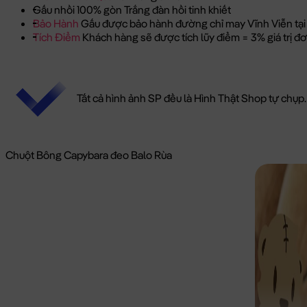
Gấu nhồi 100% gòn Trắng đàn hồi tinh khiết
Bảo Hành
Gấu được bảo hành đường chỉ may Vĩnh Viễn tại
Tích Điểm
Khách hàng sẽ được tích lũy điểm = 3% giá trị 
Tất cả hình ảnh SP đều là Hình Thật Shop tự chụp.
Chuột Bông Capybara đeo Balo Rùa