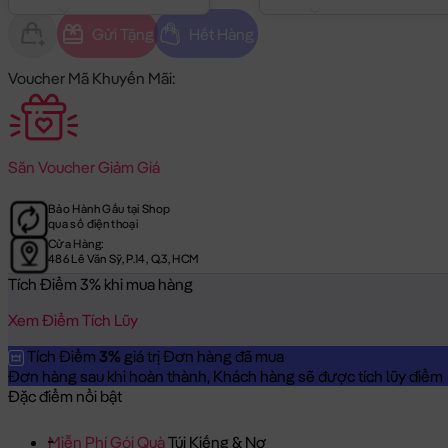
Gửi Tặng
Hết Hàng
Voucher Mã Khuyến Mãi:
Săn
Voucher Giảm Giá
Bảo Hành Gấu tại Shop
qua số điện thoại
Cửa Hàng:
486 Lê Văn Sỹ, P.14, Q.3, HCM
Tích Điểm 3% khi mua hàng
Xem Điểm Tích Lũy
Tích Điểm
3%
giá trị Đơn hàng đã mua
Đơn hàng sau khi hoàn thành, Khách hàng sẽ được tích lũy điểm = 
Đặc điểm nổi bật
Miễn Phí Gói Quà
Túi Kiếng & Nơ