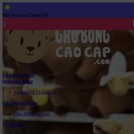
Trang Chủ
/
Gấu Bông Cao Cấp
/
Thú Bông
/
Chuột Bông
/
Chuộ
Săn Voucher Giảm Giá
Gấu Bông Noel
Hoa Gấu Bông
Hoa Hồng Khổng Lồ
Gấu Bông Teddy
Gấu Bông Áo Len
Thú Bông