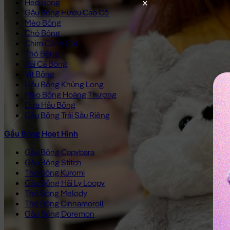
Heo Bông
Gấu Bông Hươu Cao Cổ
Mèo Bông
Chó Bông
Chim Cánh Cụt
Thỏ Bông
Rái Cá Bông
Vịt Bông
Gấu Bông Khủng Long
Mèo Bông Hoàng Thượng
Dưa Hấu Bông
Gấu Bông Trái Sầu Riêng
Gấu Bông Hoạt Hình
Gấu Bông Capybara
Gấu Bông Stitch
Thỏ Bông Kuromi
Gấu Bông Hải Ly Loopy
Thỏ Bông Melody
Thỏ Bông Cinnamoroll
Gấu Bông Doremon