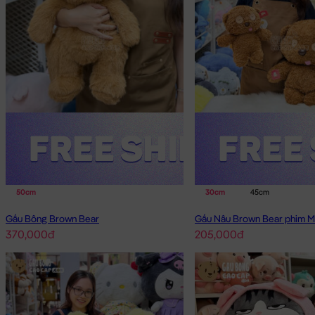
50cm
30cm
45cm
Gấu Bông Brown Bear
Gấu Nâu Brown Bear phim M
370,000đ
205,000đ