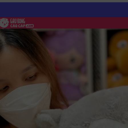
ng Husky lông Smooth ngực thêu Bọ Rùa