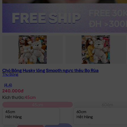
Chó Bông Husky lông Smooth ngực thêu Bọ Rùa
Thú Bông
(4.4)
240.000đ
Kích thước:
45cm
45cm
60cm
45cm
60cm
Hết Hàng
Hết Hàng