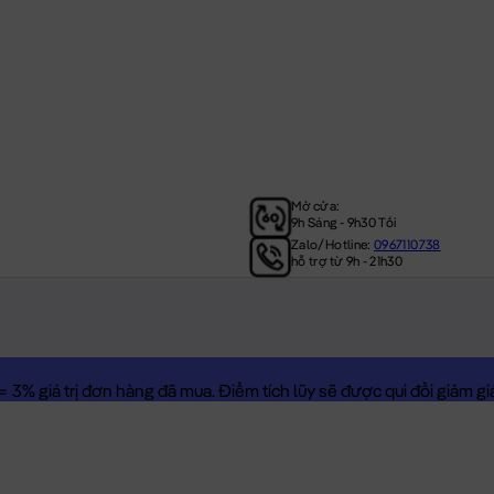
Mở cửa:
9h Sáng - 9h30 Tối
Zalo/Hotline:
0967110738
hỗ trợ từ 9h - 21h30
3% giá trị đơn hàng đã mua. Điểm tích lũy sẽ được qui đổi giảm giá