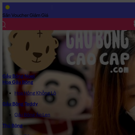
Trang Chủ
/
Gấu Bông Cao Cấp
/
Thú Bông
/
Chó Bông
/
Chó Bô
Săn Voucher Giảm Giá
Gấu Bông Noel
Hoa Gấu Bông
Hoa Hồng Khổng Lồ
Gấu Bông Teddy
Gấu Bông Áo Len
Thú Bông