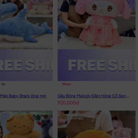
1m
90cm
Mập Baby Shark lông mịn
Gấu Bông Melody Đầm Hồng Cổ Sen Đeo Nơ
920,000đ