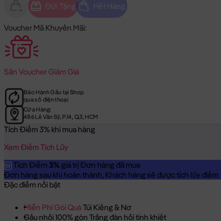
Gửi Tặng
Hết Hàng
Voucher Mã Khuyến Mãi:
Săn
Voucher Giảm Giá
Bảo Hành Gấu tại Shop
qua số điện thoại
Cửa Hàng:
486 Lê Văn Sỹ, P.14, Q.3, HCM
Tích Điểm 3% khi mua hàng
Xem Điểm Tích Lũy
Tích Điểm
3%
giá trị Đơn hàng đã mua
Đơn hàng sau khi hoàn thành, Khách hàng sẽ được tích lũy điểm = 
Đặc điểm nổi bật
Miễn Phí Gói Quà
Túi Kiếng & Nơ
Gấu nhồi 100% gòn Trắng đàn hồi tinh khiết