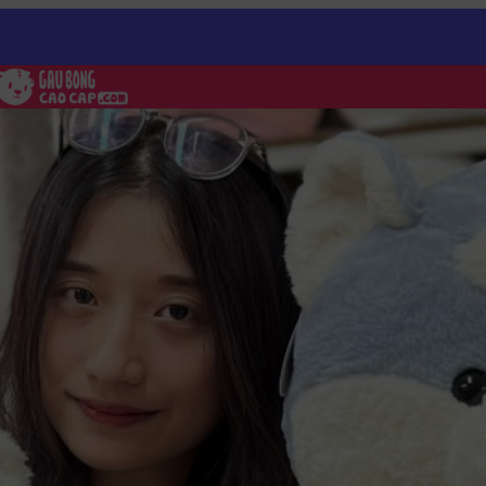
ng Husky lông Smooth Gối Ôm Dài