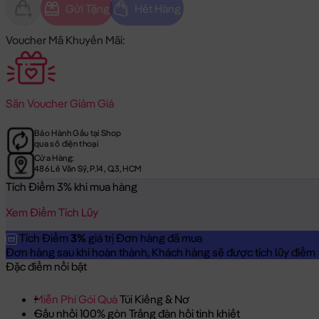
Gửi Tặng
Hết Hàng
Voucher Mã Khuyến Mãi:
Săn
Voucher Giảm Giá
Bảo Hành Gấu tại Shop
qua số điện thoại
Cửa Hàng:
486 Lê Văn Sỹ, P.14, Q.3, HCM
Tích Điểm 3% khi mua hàng
Xem Điểm Tích Lũy
Tích Điểm
3%
giá trị Đơn hàng đã mua
Đơn hàng sau khi hoàn thành, Khách hàng sẽ được tích lũy điểm = 
Đặc điểm nổi bật
Miễn Phí Gói Quà
Túi Kiếng & Nơ
Gấu nhồi 100% gòn Trắng đàn hồi tinh khiết