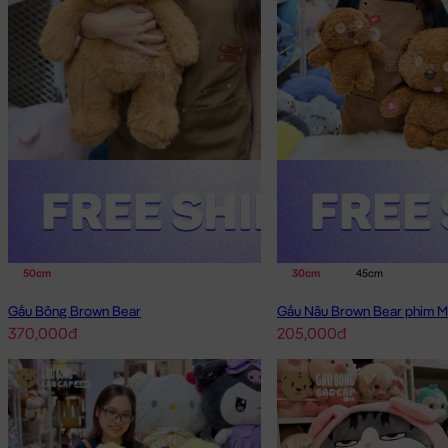
50cm
30cm
45cm
Gấu Bông Brown Bear
Gấu Nâu Brown Bear phim M
370,000đ
205,000đ