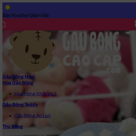
Trang Chủ
/
Gấu Bông Cao Cấp
/
Thú Bông
/
Chó Bông
/
Chó Bô
Săn Voucher Giảm Giá
Gấu Bông Noel
Hoa Gấu Bông
Hoa Hồng Khổng Lồ
Gấu Bông Teddy
Gấu Bông Áo Len
Thú Bông