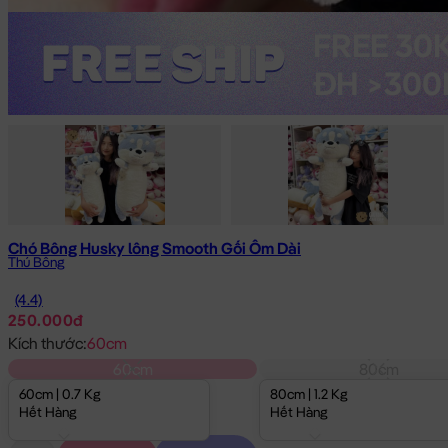
Chó Bông Husky lông Smooth Gối Ôm Dài
Thú Bông
(4.4)
250.000đ
Kích thước:
60cm
60cm
80cm
60cm | 0.7 Kg
80cm | 1.2 Kg
Hết Hàng
Hết Hàng