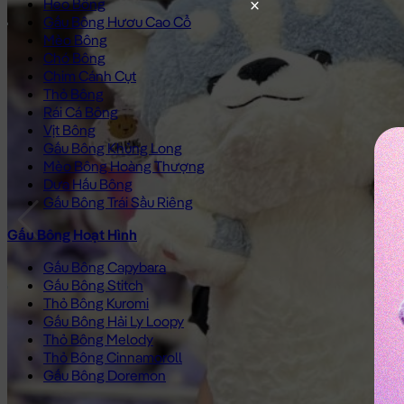
Heo Bông
Gấu Bông Hươu Cao Cổ
Mèo Bông
Chó Bông
Chim Cánh Cụt
Thỏ Bông
Rái Cá Bông
Vịt Bông
Gấu Bông Khủng Long
Mèo Bông Hoàng Thượng
Dưa Hấu Bông
Gấu Bông Trái Sầu Riêng
Gấu Bông Hoạt Hình
Gấu Bông Capybara
Gấu Bông Stitch
Thỏ Bông Kuromi
Gấu Bông Hải Ly Loopy
Thỏ Bông Melody
Thỏ Bông Cinnamoroll
Gấu Bông Doremon