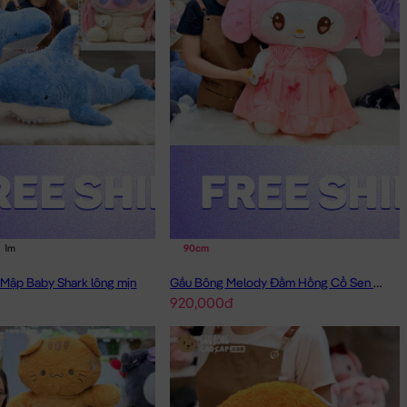
1m
90cm
Mập Baby Shark lông mịn
Gấu Bông Melody Đầm Hồng Cổ Sen Đeo Nơ
920,000đ