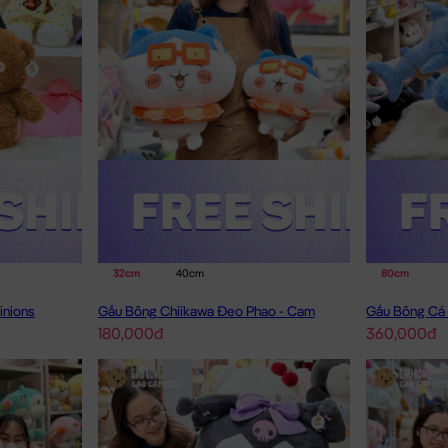
32cm
40cm
80cm
inions
Gấu Bông Chiikawa Đeo Phao - Cam
Gấu Bông Cá 
180,000đ
360,000đ