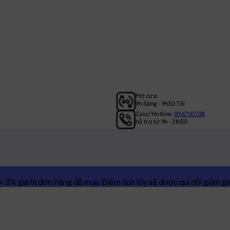
Mở cửa:
9h Sáng - 9h30 Tối
Zalo/Hotline:
0967110738
hỗ trợ từ 9h - 21h30
3% giá trị đơn hàng đã mua. Điểm tích lũy sẽ được qui đổi giảm giá