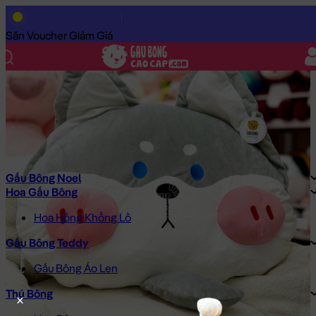
Trang Chủ
/
Gấu Bông Cao Cấp
/
Thú Bông
/
Chó Bông Husky
/
Săn Voucher Giảm Giá
Gấu Bông Noel
Hoa Gấu Bông
Hoa Hồng Khổng Lồ
Gấu Bông Teddy
Gấu Bông Áo Len
Thú Bông