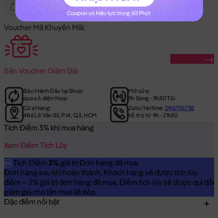
Gửi Tặng
Hết Hàng
Voucher Mã Khuyến Mãi:
Săn Ngay
Săn
Voucher Giảm Giá
Bảo Hành Gấu tại Shop
Mở cửa:
qua số điện thoại
9h Sáng - 9h30 Tối
Cửa Hàng:
Zalo/Hotline:
0967110738
486 Lê Văn Sỹ, P.14, Q.3, HCM
hỗ trợ từ 9h - 21h30
Tích Điểm 3% khi mua hàng
Xem Điểm Tích Lũy
Tích Điểm
3%
giá trị Đơn hàng đã mua
Đơn hàng sau khi hoàn thành, Khách hàng sẽ được tích lũy
điểm = 3% giá trị đơn hàng đã mua. Điểm tích lũy sẽ được qui đổi
giảm giá cho lần mua kế tiếp
Đặc điểm nổi bật