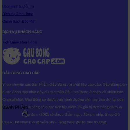
cùng Dễ Thương dành cho người thân yêu của bạn!
Bảo Hành & Đổi Trả
Hình ảnh Chó Bông Husky gối tựa lưng lông mịn, hình ảnh này
Dịch Vụ Giao Hàng
là hình THẬT do Shop TỰ CHỤP.
Chính Sách Bảo Mật
DỊCH VỤ KHÁCH HÀNG
Tích Điểm Mua Hàng
GẤU BÔNG CAO CẤP
Shop chuyên các Sản Phẩm Gấu Bông với chất liệu cao cấp. Gấu Bông luôn
được Shop cập nhật đầy đủ các mẫu Gấu Hot Trend & nhập về phiên bản
Original nhất. Gấu Bông sẽ được bảo hành đường chỉ may trọn đời tại cửa
0
SẢN PHẨM
hàng, Khách mua hàng sẽ được tích lũy điểm 3% giá trị đơn hàng đã mua.
0₫
Khách mua hàng đơn >300k sẽ được Giảm ngay 30k phí ship. Shop Gói
Quà & Hút chân không miễn phí + Tặng thiệp gửi lời yêu thương.