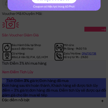
Gửi Tặng
Hết Hàng
Voucher Mã Khuyến Mãi:
Săn Ngay
Săn
Voucher Giảm Giá
Bảo Hành Gấu tại Shop
Mở cửa:
qua số điện thoại
9h Sáng - 9h30 Tối
Cửa Hàng:
Zalo/Hotline:
0967110738
486 Lê Văn Sỹ, P.14, Q.3, HCM
hỗ trợ từ 9h - 21h30
Tích Điểm 3% khi mua hàng
Xem Điểm Tích Lũy
Tích Điểm
3%
giá trị Đơn hàng đã mua
Đơn hàng sau khi hoàn thành, Khách hàng sẽ được tích lũy
điểm = 3% giá trị đơn hàng đã mua. Điểm tích lũy sẽ được qui đổi
giảm giá cho lần mua kế tiếp
Đặc điểm nổi bật