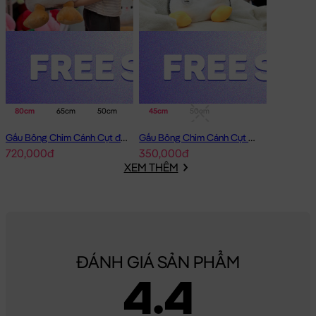
80cm
65cm
50cm
45cm
50cm
Gấu Bông Chim Cánh Cụt đeo phao
Gấu Bông Chim Cánh Cụt Baby lông tơ siêu mềm
720,000đ
350,000đ
XEM THÊM
ĐÁNH GIÁ SẢN PHẨM
4.4