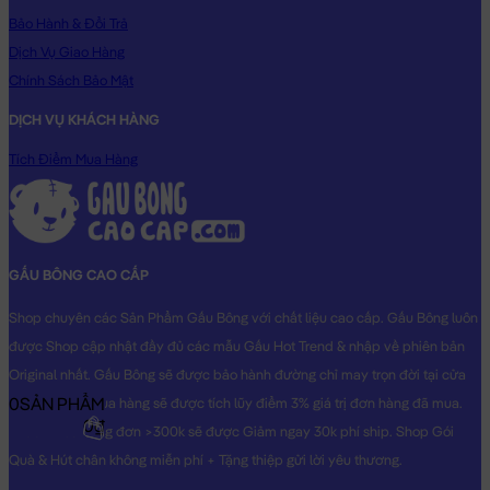
cùng Dễ Thương dành cho người thân yêu của bạn!
Bảo Hành & Đổi Trả
Hình ảnh Chim Cánh Cụt Bông Ôm Tim Good Night, hình ảnh
Dịch Vụ Giao Hàng
này là hình THẬT do Shop TỰ CHỤP.
Chính Sách Bảo Mật
DỊCH VỤ KHÁCH HÀNG
Tích Điểm Mua Hàng
GẤU BÔNG CAO CẤP
Shop chuyên các Sản Phẩm Gấu Bông với chất liệu cao cấp. Gấu Bông luôn
được Shop cập nhật đầy đủ các mẫu Gấu Hot Trend & nhập về phiên bản
Original nhất. Gấu Bông sẽ được bảo hành đường chỉ may trọn đời tại cửa
0
SẢN PHẨM
hàng, Khách mua hàng sẽ được tích lũy điểm 3% giá trị đơn hàng đã mua.
0₫
Khách mua hàng đơn >300k sẽ được Giảm ngay 30k phí ship. Shop Gói
Quà & Hút chân không miễn phí + Tặng thiệp gửi lời yêu thương.