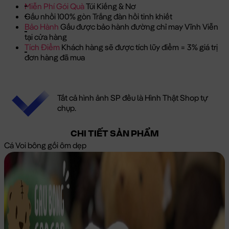
Miễn Phí Gói Quà
Túi Kiếng & Nơ
Gấu nhồi 100% gòn Trắng đàn hồi tinh khiết
Bảo Hành
Gấu được bảo hành đường chỉ may Vĩnh Viễn
tại cửa hàng
Tích Điểm
Khách hàng sẽ được tích lũy điểm = 3% giá trị
đơn hàng đã mua
Tất cả hình ảnh SP đều là Hình Thật Shop tự
chụp.
CHI TIẾT SẢN PHẨM
Cá Voi bông gối ôm dẹp