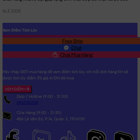
16.3.2025
Xem Điểm Tích Lũy
Free Ship
SĐT
Chat
Chat Mua Hàng
Hãy nhập SĐT mua hàng để xem điểm tích lũy, với mỗi đơn hàng KH sẽ
được tích lũy điểm 3% giá trị ĐH đã mua
XEM ĐIỂM
Zalo / Hotline (9:00 - 21:30)
0967110738
Cá Voi bông gối ôm dẹp
Cửa Hàng (9:00 - 21:30)
486 Lê Văn Sỹ, P.14, Quận 3, TP.HCM
Cá Voi bông gối ôm dẹp đang nằm trong danh sách những sản