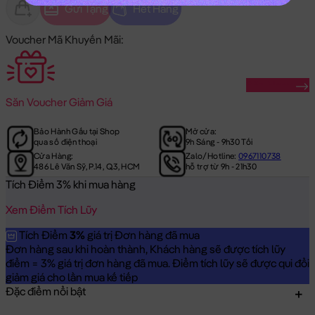
Gửi Tặng
Hết Hàng
Voucher Mã Khuyến Mãi:
Săn Ngay
Săn
Voucher Giảm Giá
Bảo Hành Gấu tại Shop
Mở cửa:
qua số điện thoại
9h Sáng - 9h30 Tối
Cửa Hàng:
Zalo/Hotline:
0967110738
486 Lê Văn Sỹ, P.14, Q.3, HCM
hỗ trợ từ 9h - 21h30
Tích Điểm 3% khi mua hàng
Xem Điểm Tích Lũy
Tích Điểm
3%
giá trị Đơn hàng đã mua
Đơn hàng sau khi hoàn thành, Khách hàng sẽ được tích lũy
điểm = 3% giá trị đơn hàng đã mua. Điểm tích lũy sẽ được qui đổi
giảm giá cho lần mua kế tiếp
Đặc điểm nổi bật