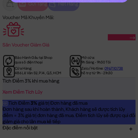
Gửi Tặng
Hết Hàng
Voucher Mã Khuyến Mãi:
Săn Ngay
Săn
Voucher Giảm Giá
Bảo Hành Gấu tại Shop
Mở cửa:
qua số điện thoại
9h Sáng - 9h30 Tối
Cửa Hàng:
Zalo/Hotline:
0967110738
486 Lê Văn Sỹ, P.14, Q.3, HCM
hỗ trợ từ 9h - 21h30
Tích Điểm 3% khi mua hàng
Xem Điểm Tích Lũy
Tích Điểm
3%
giá trị Đơn hàng đã mua
Đơn hàng sau khi hoàn thành, Khách hàng sẽ được tích lũy
điểm = 3% giá trị đơn hàng đã mua. Điểm tích lũy sẽ được qui đổi
giảm giá cho lần mua kế tiếp
Đặc điểm nổi bật