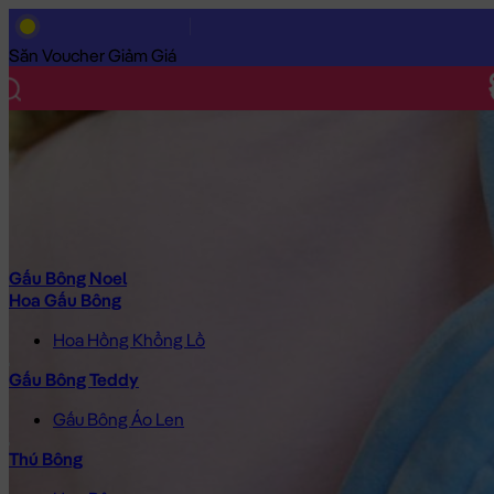
Trang Chủ
/
Gấu Bông Cao Cấp
/
Balo & Túi Xách Gấu Bông
/
Bal
Săn Voucher Giảm Giá
Gấu Bông Noel
Hoa Gấu Bông
Hoa Hồng Khổng Lồ
Gấu Bông Teddy
Gấu Bông Áo Len
Thú Bông