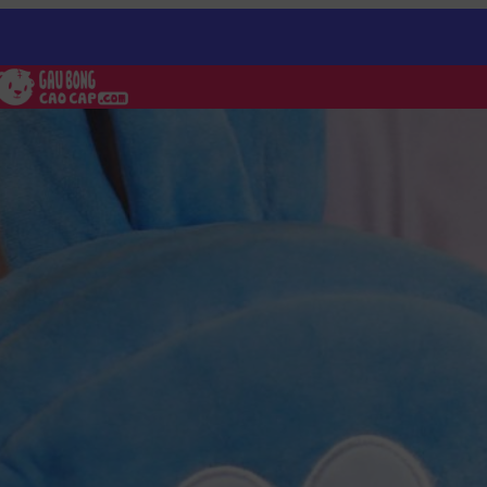
o Gấu Bông
/
Balo gấu bông Doremon