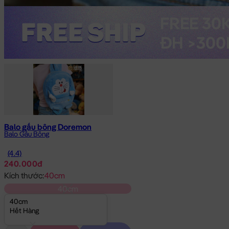
Balo gấu bông Doremon
Balo Gấu Bông
(4.4)
240.000đ
Kích thước:
40cm
40cm
40cm
Hết Hàng