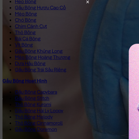
Heo Bông
Gấu Bông Hươu Cao Cổ
Mèo Bông
Chó Bông
Chim Cánh Cụt
Thỏ Bông
Rái Cá Bông
Vịt Bông
Gấu Bông Khủng Long
Mèo Bông Hoàng Thượng
Dưa Hấu Bông
Gấu Bông Trái Sầu Riêng
Gấu Bông Hoạt Hình
Gấu Bông Capybara
Gấu Bông Stitch
Thỏ Bông Kuromi
Gấu Bông Hải Ly Loopy
Thỏ Bông Melody
Thỏ Bông Cinnamoroll
Gấu Bông Doremon