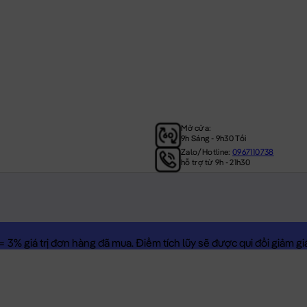
Mở cửa:
9h Sáng - 9h30 Tối
Zalo/Hotline:
0967110738
hỗ trợ từ 9h - 21h30
3% giá trị đơn hàng đã mua. Điểm tích lũy sẽ được qui đổi giảm giá