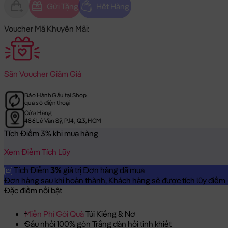
Gửi Tặng
Hết Hàng
Voucher Mã Khuyến Mãi:
Săn
Voucher Giảm Giá
Bảo Hành Gấu tại Shop
qua số điện thoại
Cửa Hàng:
486 Lê Văn Sỹ, P.14, Q.3, HCM
Tích Điểm 3% khi mua hàng
Xem Điểm Tích Lũy
Tích Điểm
3%
giá trị Đơn hàng đã mua
Đơn hàng sau khi hoàn thành, Khách hàng sẽ được tích lũy điểm = 
Đặc điểm nổi bật
Miễn Phí Gói Quà
Túi Kiếng & Nơ
Gấu nhồi 100% gòn Trắng đàn hồi tinh khiết