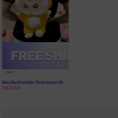
35cm
Balo Gấu Bông Baby Three cosplay Shiba
235,000đ