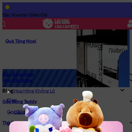
Săn Voucher Giảm Giá
Quà Tặng Noel
Gấu Bông Noel
Hoa Gấu Bông
Blog
Hoa Hồng Khổng Lồ
Blog
Gấu Bông Teddy
Góc Gấu Bông
Gấu Bông Áo Len
Thú Bông
Gợi ý Quà Tặng