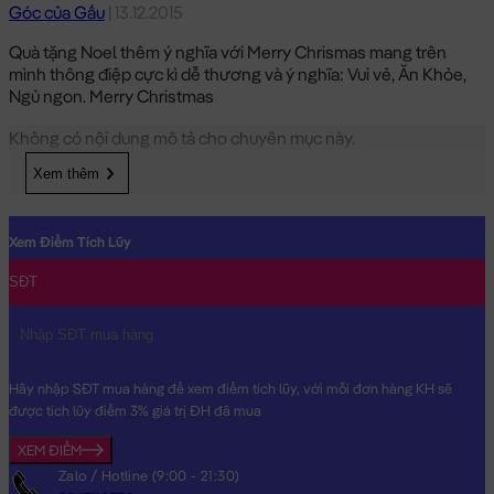
Góc của Gấu
| 13.12.2015
Quà tặng Noel thêm ý nghĩa với Merry Chrismas mang trên
mình thông điệp cực kì dễ thương và ý nghĩa: Vui vẻ, Ăn Khỏe,
Ngủ ngon. Merry Christmas
Không có nội dung mô tả cho chuyên mục này.
Xem thêm
Xem Điểm Tích Lũy
SĐT
Hãy nhập SĐT mua hàng để xem điểm tích lũy, với mỗi đơn hàng KH sẽ
được tích lũy điểm 3% giá trị ĐH đã mua
XEM ĐIỂM
Zalo / Hotline (9:00 - 21:30)