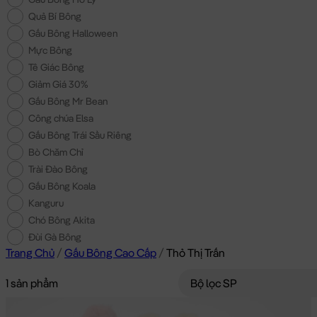
Quả Bí Bông
Gấu Bông Halloween
Mực Bông
Tê Giác Bông
Giảm Giá 30%
Gấu Bông Mr Bean
Công chúa Elsa
Gấu Bông Trái Sầu Riêng
Bò Chăm Chỉ
Trài Đào Bông
Gấu Bông Koala
Kanguru
Chó Bông Akita
Đùi Gà Bông
Trang Chủ
/
Gấu Bông Cao Cấp
/
Thỏ Thị Trấn
1 sản phẩm
Bộ lọc SP