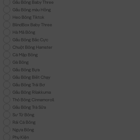
Gấu Bông Baby Three
Gấu Bông màu Hồng
Heo Bông Tiktok
BlindBox Baby Three
Hà Mã Bông
Gấu Bông Bắc Cực
Chuột Bông Hamster
Cá Mập Bông
Gà Bông
Gấu Bông Bựa
Gấu Bông Biết Chạy
Gấu Bông Trái Bơ
Gấu Bông Rilakkuma
Thỏ Bông Cinnamoroll
Gấu Bông Trà Sữa
Sư Tử Bông
Rái Cá Bông
Ngựa Bông
Phụ Kiện