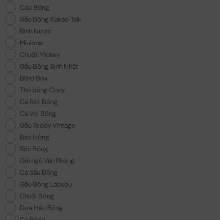
Cáo Bông
Gấu Bông Kakao Talk
Bình Nước
Minions
Chuột Mickey
Gấu Bông Sinh Nhật
Blind Box
Thỏ bông Cony
Cà Rốt Bông
Cá Voi Bông
Gấu Teddy Vintage
Báo Hồng
Sóc Bông
Gối ngủ Văn Phòng
Cá Sấu Bông
Gấu Bông Labubu
Chuối Bông
Dưa Hấu Bông
Cá Bông