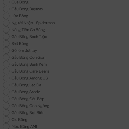
Cua Bông
Gấu Bông Baymax
Lừa Bông
Người Nhện - Spiderman
Nàng Tiên Cá Bông
Gấu Bông Bạch Tuộc
Shit Bông
Gối ôm đút tay
Gấu Bông Con Gián
Gấu Bông Bánh Kem
Gấu Bông Care Bears
Gấu Bông Among US
Gấu Bông Lạc Đà
Gấu Bông Sanrio
Gấu Bông Đầu Bếp
Gấu Bông Con Ngỗng
Gấu Bông Bọt Biển
Ciu Bông
Mèo Bông AMI