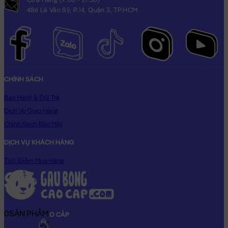
486 Lê Văn Sỹ, P.14, Quận 3, TP.HCM
CHÍNH SÁCH
Bảo Hành & Đổi Trả
Dịch Vụ Giao Hàng
Chính Sách Bảo Mật
DỊCH VỤ KHÁCH HÀNG
Tích Điểm Mua Hàng
0
SẢN PHẨM
GẤU BÔNG CAO CẤP
0₫