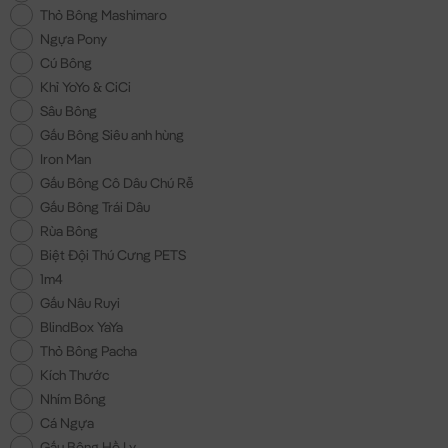
Thỏ Bông Mashimaro
Ngựa Pony
Cú Bông
Khỉ YoYo & CiCi
Sâu Bông
Gấu Bông Siêu anh hùng
Iron Man
Gấu Bông Cô Dâu Chú Rễ
Gấu Bông Trái Dâu
Rùa Bông
Biệt Đội Thú Cưng PETS
1m4
Gấu Nâu Ruyi
BlindBox YaYa
Thỏ Bông Pacha
Kích Thước
Nhím Bông
Cá Ngựa
Gấu Bông Hồ Ly