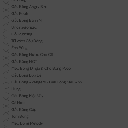
Gấu Bông Angry Bird
Gấu Pooh
Gấu Bông Bánh Mì
Uncategorized
Gối Pudding
Túi xách Gấu Bông
Ếch Bông
Gấu Bông Hươu Cao Cổ
Gấu Bông HOT
Mèo Bông Dinga & Chó Bông Puco
Gấu Bông Búp Bê
Gấu Bông Avengers - Gấu Bông Siêu Anh
Hùng
Gấu Bông Mặc Váy
Cá Heo
Gấu Bông Cặp
Tôm Bông
Mèo Bông Melody