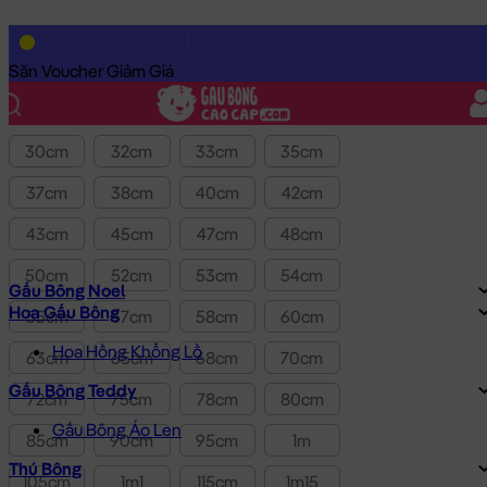
Lọc theo Giá SP:
10k
-
3.0tr
Giá
Săn Voucher Giảm Giá
Kích thước
30cm
32cm
33cm
35cm
37cm
38cm
40cm
42cm
43cm
45cm
47cm
48cm
50cm
52cm
53cm
54cm
Gấu Bông Noel
Hoa Gấu Bông
55cm
57cm
58cm
60cm
Hoa Hồng Khổng Lồ
63cm
65cm
68cm
70cm
Gấu Bông Teddy
72cm
75cm
78cm
80cm
Gấu Bông Áo Len
85cm
90cm
95cm
1m
Thú Bông
105cm
1m1
115cm
1m15