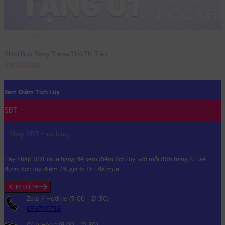
Box
Blind Box Baby Three Thỏ Thị Trấn
390,000đ
Xem Điểm Tích Lũy
SĐT
Hãy nhập SĐT mua hàng để xem điểm tích lũy, với mỗi đơn hàng KH sẽ
được tích lũy điểm 3% giá trị ĐH đã mua
XEM ĐIỂM
Zalo / Hotline (9:00 - 21:30)
0967110738
Cửa Hàng (9:00 - 21:30)