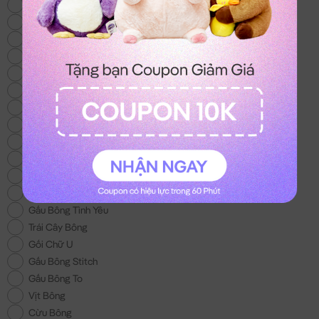
Thỏ Bông
Gấu Bông Mới
Heo Bông
Chó Bông
Mèo Bông
Gấu Bông Size Lớn
Gấu Bông 100k
Gấu Bông Áo Len
Chuột Bông Capybara
Gấu Bông Noel
Gấu Bông tặng Bé Gái
Khuyến Mãi
Gấu Bông Tình Yêu
Trái Cây Bông
Gối Chữ U
Gấu Bông Stitch
Gấu Bông To
Vịt Bông
Cừu Bông