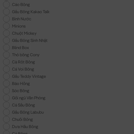
Cáo Bông
Gấu Bông Kakao Talk
Bình Nước
Minions
Chuột Mickey
Gấu Bông Sinh Nhật
Blind Box
Thỏ bông Cony
Cà Rốt Bông
Cá Voi Bông
Gấu Teddy Vintage
Báo Hồng
Sóc Bông
Gối ngủ Văn Phòng
Cá Sấu Bông
Gấu Bông Labubu
Chuối Bông
Dưa Hấu Bông
Cá Bông