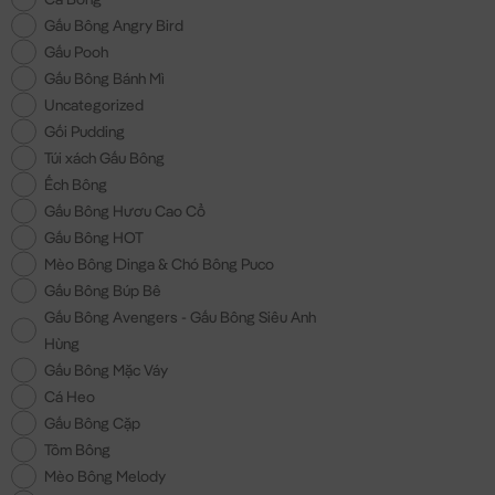
Gấu Bông Angry Bird
Gấu Pooh
Gấu Bông Bánh Mì
Uncategorized
Gối Pudding
Túi xách Gấu Bông
Ếch Bông
Gấu Bông Hươu Cao Cổ
Gấu Bông HOT
Mèo Bông Dinga & Chó Bông Puco
Gấu Bông Búp Bê
Gấu Bông Avengers - Gấu Bông Siêu Anh
Hùng
Gấu Bông Mặc Váy
Cá Heo
Gấu Bông Cặp
Tôm Bông
Mèo Bông Melody