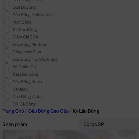
Quả Bí Bông
Gấu Bông Halloween
Mực Bông
Tê Giác Bông
Giảm Giá 30%
Gấu Bông Mr Bean
Công chúa Elsa
Gấu Bông Trái Sầu Riêng
Bò Chăm Chỉ
Trài Đào Bông
Gấu Bông Koala
Kanguru
Chó Bông Akita
Đùi Gà Bông
Trang Chủ
/
Gấu Bông Cao Cấp
/
Kỳ Lân Bông
3 sản phẩm
Bộ lọc SP