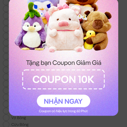
Thỏ Bông
Gấu Bông Mới
Heo Bông
Chó Bông
Mèo Bông
Gấu Bông Size Lớn
Gấu Bông 100k
Gấu Bông Áo Len
Chuột Bông Capybara
Gấu Bông Noel
Gấu Bông tặng Bé Gái
Khuyến Mãi
Gấu Bông Tình Yêu
Trái Cây Bông
Gối Chữ U
Gấu Bông Stitch
Gấu Bông To
Vịt Bông
Cừu Bông