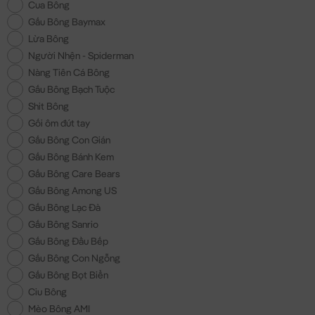
Cua Bông
Gấu Bông Baymax
Lừa Bông
Người Nhện - Spiderman
Nàng Tiên Cá Bông
Gấu Bông Bạch Tuộc
Shit Bông
Gối ôm đút tay
Gấu Bông Con Gián
Gấu Bông Bánh Kem
Gấu Bông Care Bears
Gấu Bông Among US
Gấu Bông Lạc Đà
Gấu Bông Sanrio
Gấu Bông Đầu Bếp
Gấu Bông Con Ngỗng
Gấu Bông Bọt Biển
Ciu Bông
Mèo Bông AMI