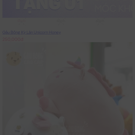
50cm
40cm
60cm
Gấu Bông Kỳ Lân Unicorn Honey
250,000đ