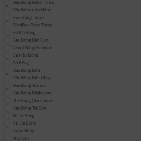
Gấu Bông Baby Three
Gấu Bông màu Hồng
Heo Bông Tiktok
BlindBox Baby Three
Hà Mã Bông
Gấu Bông Bắc Cực
Chuột Bông Hamster
Cá Mập Bông
Gà Bông
Gấu Bông Bựa
Gấu Bông Biết Chạy
Gấu Bông Trái Bơ
Gấu Bông Rilakkuma
Thỏ Bông Cinnamoroll
Gấu Bông Trà Sữa
Sư Tử Bông
Rái Cá Bông
Ngựa Bông
Phụ Kiện