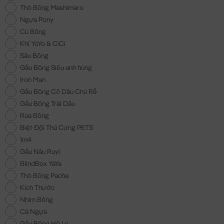
Thỏ Bông Mashimaro
Ngựa Pony
Cú Bông
Khỉ YoYo & CiCi
Sâu Bông
Gấu Bông Siêu anh hùng
Iron Man
Gấu Bông Cô Dâu Chú Rễ
Gấu Bông Trái Dâu
Rùa Bông
Biệt Đội Thú Cưng PETS
1m4
Gấu Nâu Ruyi
BlindBox YaYa
Thỏ Bông Pacha
Kích Thước
Nhím Bông
Cá Ngựa
Gấu Bông Hồ Ly