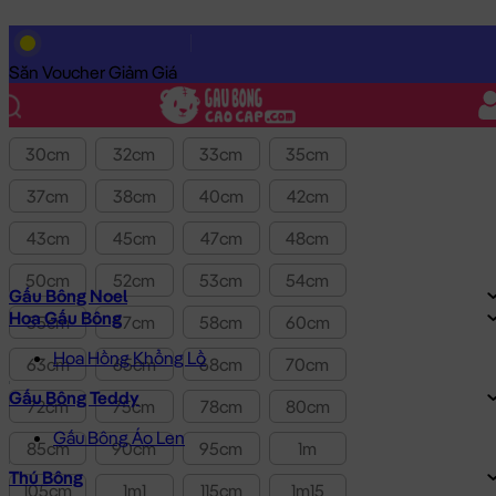
Lọc theo Giá SP:
10k
-
3.0tr
Giá
Săn Voucher Giảm Giá
Kích thước
30cm
32cm
33cm
35cm
37cm
38cm
40cm
42cm
43cm
45cm
47cm
48cm
50cm
52cm
53cm
54cm
Gấu Bông Noel
Hoa Gấu Bông
55cm
57cm
58cm
60cm
Hoa Hồng Khổng Lồ
63cm
65cm
68cm
70cm
Gấu Bông Teddy
72cm
75cm
78cm
80cm
Gấu Bông Áo Len
85cm
90cm
95cm
1m
Thú Bông
105cm
1m1
115cm
1m15