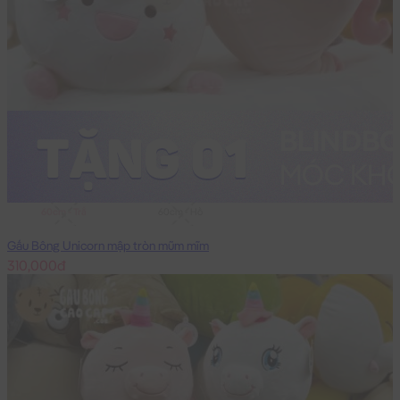
60cm - Trắng
60cm - Hồng
Gấu Bông Unicorn mập tròn mũm mĩm
310,000đ