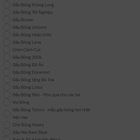
Gấu Bông Khủng Long
Gấu Bông Tốt Nghiệp
Gấu Brown
Gấu Bông Unicorn
Gấu Bông Hello Kitty
Gấu Bông Lena
Chim Cánh Cụt
Gấu Bông 200k
Gấu Bông Đồ Ăn
Gấu Bông Doremon
Gấu Bông tặng Bé Trai
Gấu Bông Lotso
Gấu Bông Shin - Món quà cho các bé
Voi Bông
Gấu Bông Totoro - mẫu gấu bông hot nhất
hiện nay
Chó Bông Husky
Gấu We Bare Bear
Balo & Túi Xách Gấu Bông