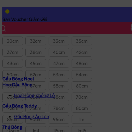
Lọc theo Giá SP:
10k
-
3.0tr
Giá
Săn Voucher Giảm Giá
Kích thước
30cm
32cm
33cm
35cm
37cm
38cm
40cm
42cm
43cm
45cm
47cm
48cm
50cm
52cm
53cm
54cm
Gấu Bông Noel
Hoa Gấu Bông
55cm
57cm
58cm
60cm
Hoa Hồng Khổng Lồ
63cm
65cm
68cm
70cm
Gấu Bông Teddy
72cm
75cm
78cm
80cm
Gấu Bông Áo Len
85cm
90cm
95cm
1m
Thú Bông
105cm
1m1
115cm
1m15