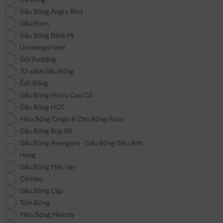
Gấu Bông Angry Bird
Gấu Pooh
Gấu Bông Bánh Mì
Uncategorized
Gối Pudding
Túi xách Gấu Bông
Ếch Bông
Gấu Bông Hươu Cao Cổ
Gấu Bông HOT
Mèo Bông Dinga & Chó Bông Puco
Gấu Bông Búp Bê
Gấu Bông Avengers - Gấu Bông Siêu Anh
Hùng
Gấu Bông Mặc Váy
Cá Heo
Gấu Bông Cặp
Tôm Bông
Mèo Bông Melody