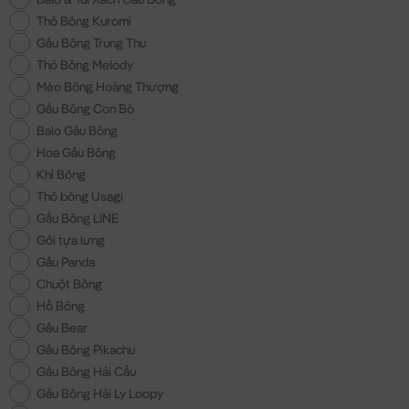
Thỏ Bông Kuromi
Gấu Bông Trung Thu
Thỏ Bông Melody
Mèo Bông Hoàng Thượng
Gấu Bông Con Bò
Balo Gấu Bông
Hoa Gấu Bông
Khỉ Bông
Thỏ bông Usagi
Gấu Bông LINE
Gối tựa lưng
Gấu Panda
Chuột Bông
Hổ Bông
Gấu Bear
Gấu Bông Pikachu
Gấu Bông Hải Cẩu
Gấu Bông Hải Ly Loopy