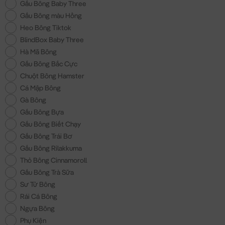
Gấu Bông Baby Three
Gấu Bông màu Hồng
Heo Bông Tiktok
BlindBox Baby Three
Hà Mã Bông
Gấu Bông Bắc Cực
Chuột Bông Hamster
Cá Mập Bông
Gà Bông
Gấu Bông Bựa
Gấu Bông Biết Chạy
Gấu Bông Trái Bơ
Gấu Bông Rilakkuma
Thỏ Bông Cinnamoroll
Gấu Bông Trà Sữa
Sư Tử Bông
Rái Cá Bông
Ngựa Bông
Phụ Kiện