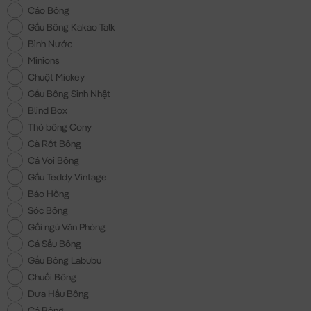
Cáo Bông
Gấu Bông Kakao Talk
Bình Nước
Minions
Chuột Mickey
Gấu Bông Sinh Nhật
Blind Box
Thỏ bông Cony
Cà Rốt Bông
Cá Voi Bông
Gấu Teddy Vintage
Báo Hồng
Sóc Bông
Gối ngủ Văn Phòng
Cá Sấu Bông
Gấu Bông Labubu
Chuối Bông
Dưa Hấu Bông
Cá Bông