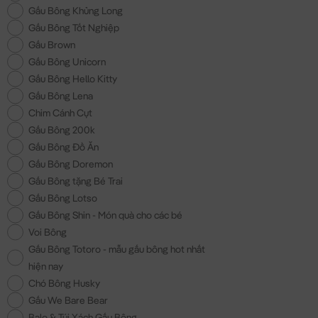
Gấu Bông Khủng Long
Gấu Bông Tốt Nghiệp
Gấu Brown
Gấu Bông Unicorn
Gấu Bông Hello Kitty
Gấu Bông Lena
Chim Cánh Cụt
Gấu Bông 200k
Gấu Bông Đồ Ăn
Gấu Bông Doremon
Gấu Bông tặng Bé Trai
Gấu Bông Lotso
Gấu Bông Shin - Món quà cho các bé
Voi Bông
Gấu Bông Totoro - mẫu gấu bông hot nhất
hiện nay
Chó Bông Husky
Gấu We Bare Bear
Balo & Túi Xách Gấu Bông