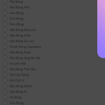
Thỏ Bông
Gấu Bông Mới
Heo Bông
Chó Bông
Mèo Bông
Gấu Bông Size Lớn
Gấu Bông 100k
Gấu Bông Áo Len
Chuột Bông Capybara
Gấu Bông Noel
Gấu Bông tặng Bé Gái
Khuyến Mãi
Gấu Bông Tình Yêu
Trái Cây Bông
Gối Chữ U
Gấu Bông Stitch
Gấu Bông To
Vịt Bông
Cừu Bông