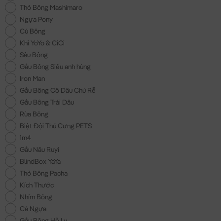
Thỏ Bông Mashimaro
Ngựa Pony
Cú Bông
Khỉ YoYo & CiCi
Sâu Bông
Gấu Bông Siêu anh hùng
Iron Man
Gấu Bông Cô Dâu Chú Rễ
Gấu Bông Trái Dâu
Rùa Bông
Biệt Đội Thú Cưng PETS
1m4
Gấu Nâu Ruyi
BlindBox YaYa
Thỏ Bông Pacha
Kích Thước
Nhím Bông
Cá Ngựa
Gấu Bông Hồ Ly