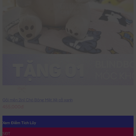
50cm
Gối mền 2in1 Chó Bông Mặt Xệ cổ xanh
455,000đ
Xem Điểm Tích Lũy
SĐT