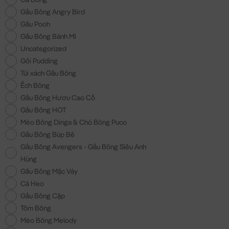
Gấu Bông Angry Bird
Gấu Pooh
Gấu Bông Bánh Mì
Uncategorized
Gối Pudding
Túi xách Gấu Bông
Ếch Bông
Gấu Bông Hươu Cao Cổ
Gấu Bông HOT
Mèo Bông Dinga & Chó Bông Puco
Gấu Bông Búp Bê
Gấu Bông Avengers - Gấu Bông Siêu Anh
Hùng
Gấu Bông Mặc Váy
Cá Heo
Gấu Bông Cặp
Tôm Bông
Mèo Bông Melody