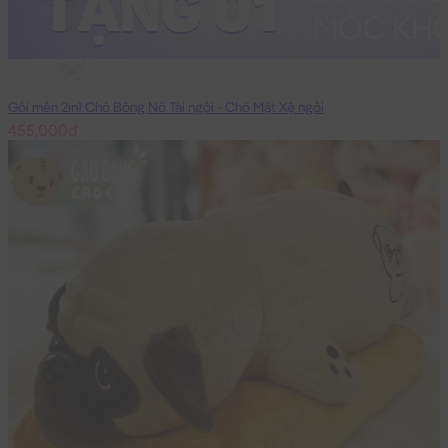
45cm
Gối mền 2in1 Chó Bông Nô Tài ngồi - Chó Mặt Xệ ngồi
455,000đ