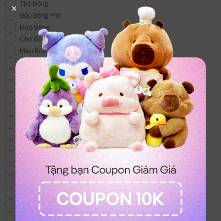
Thỏ Bông
Gấu Bông Mới
Heo Bông
Chó Bông
Mèo Bông
Gấu Bông Size Lớn
Gấu Bông 100k
Gấu Bông Áo Len
Chuột Bông Capybara
Gấu Bông Noel
Gấu Bông tặng Bé Gái
Khuyến Mãi
Gấu Bông Tình Yêu
Trái Cây Bông
Gối Chữ U
Gấu Bông Stitch
Gấu Bông To
Vịt Bông
Cừu Bông