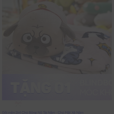
45cm
Gối mền 2in1 Chó Bông Nô Tài Nằm - Chó Mặt Xệ Nằm