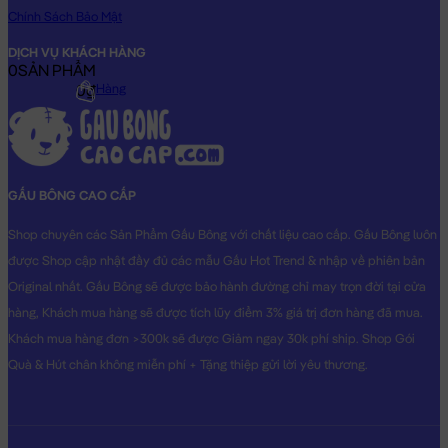
Chính Sách Bảo Mật
DỊCH VỤ KHÁCH HÀNG
0
SẢN PHẨM
0₫
Tích Điểm Mua Hàng
GẤU BÔNG CAO CẤP
Shop chuyên các Sản Phẩm Gấu Bông với chất liệu cao cấp. Gấu Bông luôn
được Shop cập nhật đầy đủ các mẫu Gấu Hot Trend & nhập về phiên bản
Original nhất. Gấu Bông sẽ được bảo hành đường chỉ may trọn đời tại cửa
hàng, Khách mua hàng sẽ được tích lũy điểm 3% giá trị đơn hàng đã mua.
Khách mua hàng đơn >300k sẽ được Giảm ngay 30k phí ship. Shop Gói
Quà & Hút chân không miễn phí + Tặng thiệp gửi lời yêu thương.