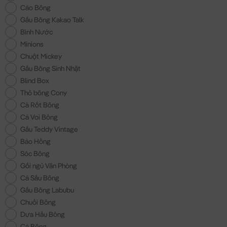
Cáo Bông
Gấu Bông Kakao Talk
Bình Nước
Minions
Chuột Mickey
Gấu Bông Sinh Nhật
Blind Box
Thỏ bông Cony
Cà Rốt Bông
Cá Voi Bông
Gấu Teddy Vintage
Báo Hồng
Sóc Bông
Gối ngủ Văn Phòng
Cá Sấu Bông
Gấu Bông Labubu
Chuối Bông
Dưa Hấu Bông
Cá Bông