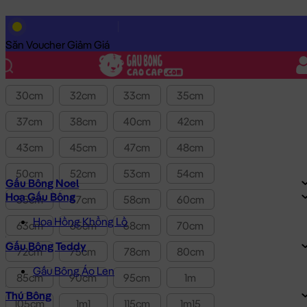
Lọc theo Giá SP:
10k
-
3.0tr
Giá
Săn Voucher Giảm Giá
Kích thước
30cm
32cm
33cm
35cm
37cm
38cm
40cm
42cm
43cm
45cm
47cm
48cm
50cm
52cm
53cm
54cm
Gấu Bông Noel
Hoa Gấu Bông
55cm
57cm
58cm
60cm
Hoa Hồng Khổng Lồ
63cm
65cm
68cm
70cm
Gấu Bông Teddy
72cm
75cm
78cm
80cm
Gấu Bông Áo Len
85cm
90cm
95cm
1m
Thú Bông
105cm
1m1
115cm
1m15