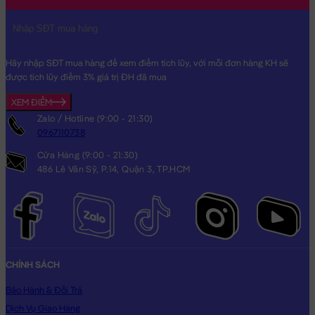
Hãy nhập SĐT mua hàng để xem điểm tích lũy, với mỗi đơn hàng KH sẽ
được tích lũy điểm 3% giá trị ĐH đã mua
XEM ĐIỂM
Zalo / Hotline (9:00 - 21:30)
0967110738
Cửa Hàng (9:00 - 21:30)
486 Lê Văn Sỹ, P.14, Quận 3, TP.HCM
CHÍNH SÁCH
Bảo Hành & Đổi Trả
Dịch Vụ Giao Hàng