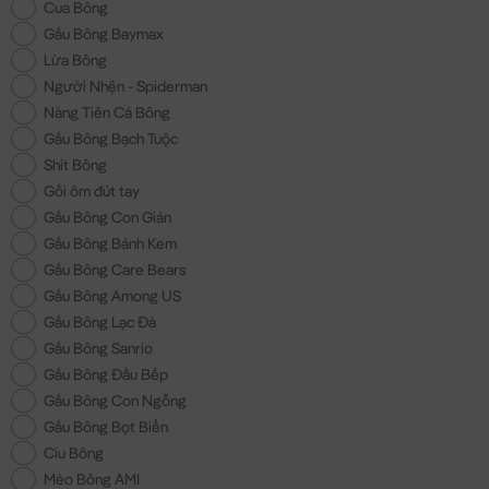
Cua Bông
Gấu Bông Baymax
Lừa Bông
Người Nhện - Spiderman
Nàng Tiên Cá Bông
Gấu Bông Bạch Tuộc
Shit Bông
Gối ôm đút tay
Gấu Bông Con Gián
Gấu Bông Bánh Kem
Gấu Bông Care Bears
Gấu Bông Among US
Gấu Bông Lạc Đà
Gấu Bông Sanrio
Gấu Bông Đầu Bếp
Gấu Bông Con Ngỗng
Gấu Bông Bọt Biển
Ciu Bông
Mèo Bông AMI