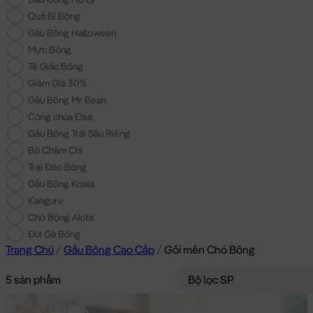
Quả Bí Bông
Gấu Bông Halloween
Mực Bông
Tê Giác Bông
Giảm Giá 30%
Gấu Bông Mr Bean
Công chúa Elsa
Gấu Bông Trái Sầu Riêng
Bò Chăm Chỉ
Trài Đào Bông
Gấu Bông Koala
Kanguru
Chó Bông Akita
Đùi Gà Bông
Trang Chủ
/
Gấu Bông Cao Cấp
/
Gối mền Chó Bông
5 sản phẩm
Bộ lọc SP