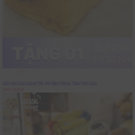
50cm
Gối mền Chó bông Mặt Xệ Nằm Mông Thêu hình Chó
340,000đ