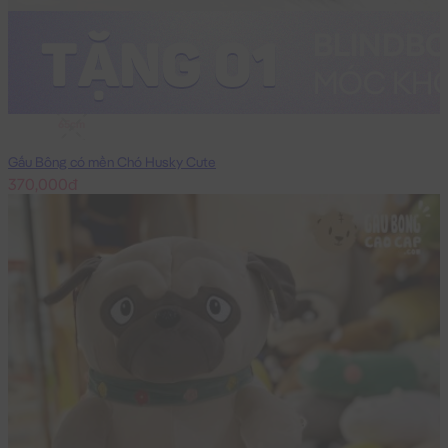
65cm
Gấu Bông có mền Chó Husky Cute
370,000đ