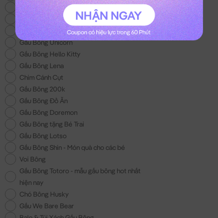
Gấu Bông Khủng Long
Gấu Bông Tốt Nghiệp
Gấu Brown
Gấu Bông Unicorn
Gấu Bông Hello Kitty
Gấu Bông Lena
Chim Cánh Cụt
Gấu Bông 200k
Gấu Bông Đồ Ăn
Gấu Bông Doremon
Gấu Bông tặng Bé Trai
Gấu Bông Lotso
Gấu Bông Shin - Món quà cho các bé
Voi Bông
Gấu Bông Totoro - mẫu gấu bông hot nhất
hiện nay
Chó Bông Husky
Gấu We Bare Bear
Balo & Túi Xách Gấu Bông