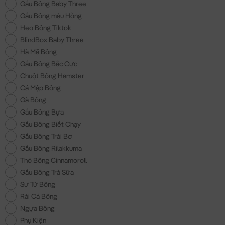
Gấu Bông Baby Three
Gấu Bông màu Hồng
Heo Bông Tiktok
BlindBox Baby Three
Hà Mã Bông
Gấu Bông Bắc Cực
Chuột Bông Hamster
Cá Mập Bông
Gà Bông
Gấu Bông Bựa
Gấu Bông Biết Chạy
Gấu Bông Trái Bơ
Gấu Bông Rilakkuma
Thỏ Bông Cinnamoroll
Gấu Bông Trà Sữa
Sư Tử Bông
Rái Cá Bông
Ngựa Bông
Phụ Kiện