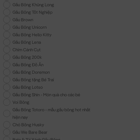
Gấu Bông Khủng Long
Gấu Bông Tốt Nghiệp
Gấu Brown
Gấu Bông Unicorn
Gấu Bông Hello Kitty
Gấu Bông Lena
Chim Cánh Cụt
Gấu Bông 200k
Gấu Bông Đồ Ăn
Gấu Bông Doremon
Gấu Bông tặng Bé Trai
Gấu Bông Lotso
Gấu Bông Shin - Món quà cho các bé
Voi Bông
Gấu Bông Totoro - mẫu gấu bông hot nhất
hiện nay
Chó Bông Husky
Gấu We Bare Bear
Balo & Túi Xách Gấu Bông