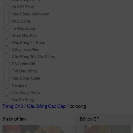
Quả Bí Bông
Gấu Bông Halloween
Mực Bông
Tê Giác Bông
Giảm Giá 30%
Gấu Bông Mr Bean
Công chúa Elsa
Gấu Bông Trái Sầu Riêng
Bò Chăm Chỉ
Trài Đào Bông
Gấu Bông Koala
Kanguru
Chó Bông Akita
Đùi Gà Bông
Trang Chủ
/
Gấu Bông Cao Cấp
/
cu bong
3 sản phẩm
Bộ lọc SP