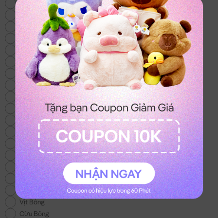
Thỏ Bông
Gấu Bông Mới
Heo Bông
Chó Bông
Mèo Bông
Gấu Bông Size Lớn
Gấu Bông 100k
Gấu Bông Áo Len
Chuột Bông Capybara
Gấu Bông Noel
Gấu Bông tặng Bé Gái
Khuyến Mãi
Gấu Bông Tình Yêu
Trái Cây Bông
Gối Chữ U
Gấu Bông Stitch
Gấu Bông To
Vịt Bông
Cừu Bông