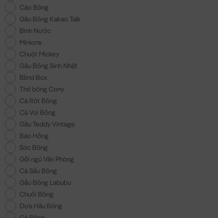
Cáo Bông
Gấu Bông Kakao Talk
Bình Nước
Minions
Chuột Mickey
Gấu Bông Sinh Nhật
Blind Box
Thỏ bông Cony
Cà Rốt Bông
Cá Voi Bông
Gấu Teddy Vintage
Báo Hồng
Sóc Bông
Gối ngủ Văn Phòng
Cá Sấu Bông
Gấu Bông Labubu
Chuối Bông
Dưa Hấu Bông
Cá Bông