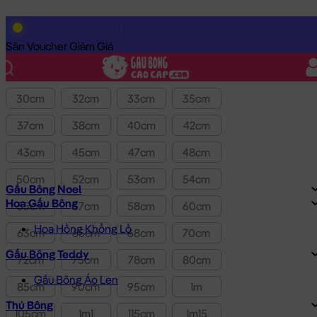
Lọc theo Giá SP:
10k
-
3.0tr
Giá
Săn Voucher Giảm Giá
Kích thước
30cm
32cm
33cm
35cm
37cm
38cm
40cm
42cm
43cm
45cm
47cm
48cm
50cm
52cm
53cm
54cm
Gấu Bông Noel
Hoa Gấu Bông
55cm
57cm
58cm
60cm
Hoa Hồng Khổng Lồ
63cm
65cm
68cm
70cm
Gấu Bông Teddy
72cm
75cm
78cm
80cm
Gấu Bông Áo Len
85cm
90cm
95cm
1m
Thú Bông
105cm
1m1
115cm
1m15