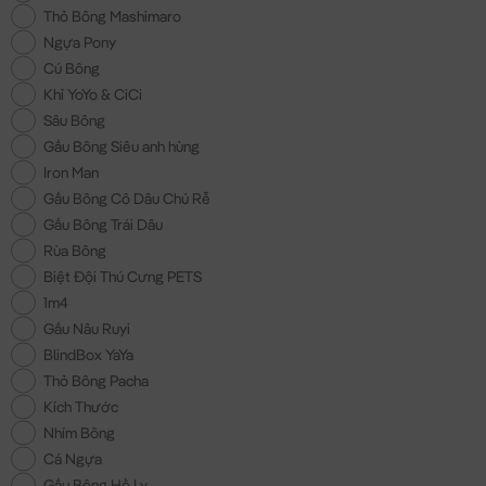
Thỏ Bông Mashimaro
Ngựa Pony
Cú Bông
Khỉ YoYo & CiCi
Sâu Bông
Gấu Bông Siêu anh hùng
Iron Man
Gấu Bông Cô Dâu Chú Rễ
Gấu Bông Trái Dâu
Rùa Bông
Biệt Đội Thú Cưng PETS
1m4
Gấu Nâu Ruyi
BlindBox YaYa
Thỏ Bông Pacha
Kích Thước
Nhím Bông
Cá Ngựa
Gấu Bông Hồ Ly