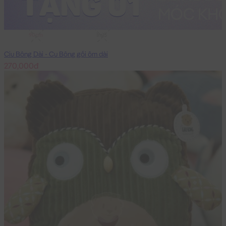
90cm
1m15
Ciu Bông Dài - Cu Bông gối ôm dài
270,000đ