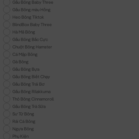
Gấu Bông Baby Three
Gấu Bông màu Hồng
Heo Bông Tiktok
BlindBox Baby Three
Hà Mã Bông
Gấu Bông Bắc Cực
Chuột Bông Hamster
Cá Mập Bông
Gà Bông
Gấu Bông Bựa
Gấu Bông Biết Chạy
Gấu Bông Trái Bơ
Gấu Bông Rilakkuma
Thỏ Bông Cinnamoroll
Gấu Bông Trà Sữa
Sư Tử Bông
Rái Cá Bông
Ngựa Bông
Phụ Kiện