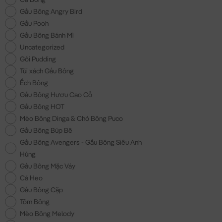
Gấu Bông Angry Bird
Gấu Pooh
Gấu Bông Bánh Mì
Uncategorized
Gối Pudding
Túi xách Gấu Bông
Ếch Bông
Gấu Bông Hươu Cao Cổ
Gấu Bông HOT
Mèo Bông Dinga & Chó Bông Puco
Gấu Bông Búp Bê
Gấu Bông Avengers - Gấu Bông Siêu Anh
Hùng
Gấu Bông Mặc Váy
Cá Heo
Gấu Bông Cặp
Tôm Bông
Mèo Bông Melody