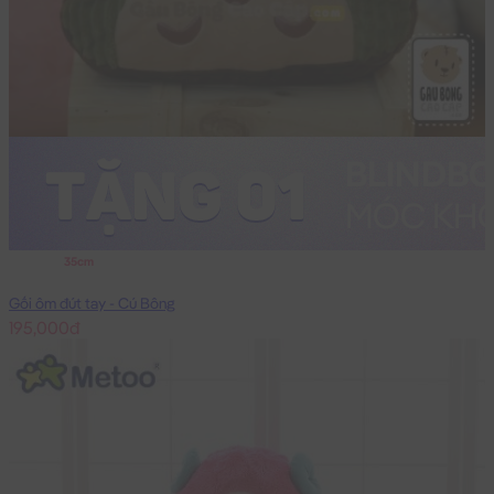
35cm
Gối ôm đút tay - Cú Bông
195,000đ