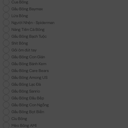
Cua Bông
Gấu Bông Baymax
Lừa Bông
Người Nhện - Spiderman
Nàng Tiên Cá Bông
Gấu Bông Bạch Tuộc
Shit Bông
Gối ôm đút tay
Gấu Bông Con Gián
Gấu Bông Bánh Kem
Gấu Bông Care Bears
Gấu Bông Among US
Gấu Bông Lạc Đà
Gấu Bông Sanrio
Gấu Bông Đầu Bếp
Gấu Bông Con Ngỗng
Gấu Bông Bọt Biển
Ciu Bông
Mèo Bông AMI