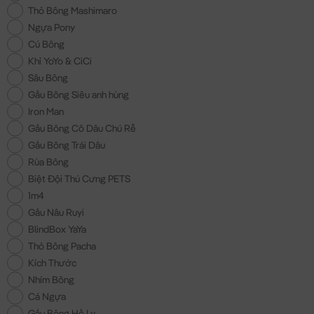
Thỏ Bông Mashimaro
Ngựa Pony
Cú Bông
Khỉ YoYo & CiCi
Sâu Bông
Gấu Bông Siêu anh hùng
Iron Man
Gấu Bông Cô Dâu Chú Rễ
Gấu Bông Trái Dâu
Rùa Bông
Biệt Đội Thú Cưng PETS
1m4
Gấu Nâu Ruyi
BlindBox YaYa
Thỏ Bông Pacha
Kích Thước
Nhím Bông
Cá Ngựa
Gấu Bông Hồ Ly