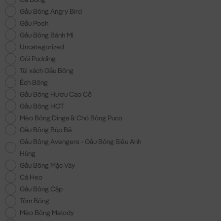
Gấu Bông Angry Bird
Gấu Pooh
Gấu Bông Bánh Mì
Uncategorized
Gối Pudding
Túi xách Gấu Bông
Ếch Bông
Gấu Bông Hươu Cao Cổ
Gấu Bông HOT
Mèo Bông Dinga & Chó Bông Puco
Gấu Bông Búp Bê
Gấu Bông Avengers - Gấu Bông Siêu Anh
Hùng
Gấu Bông Mặc Váy
Cá Heo
Gấu Bông Cặp
Tôm Bông
Mèo Bông Melody