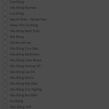
Cua Bông
Gấu Bông Baymax
Lừa Bông
Người Nhện - Spiderman
Nàng Tiên Cá Bông
Gấu Bông Bạch Tuộc
Shit Bông
Gối ôm đút tay
Gấu Bông Con Gián
Gấu Bông Bánh Kem
Gấu Bông Care Bears
Gấu Bông Among US
Gấu Bông Lạc Đà
Gấu Bông Sanrio
Gấu Bông Đầu Bếp
Gấu Bông Con Ngỗng
Gấu Bông Bọt Biển
Ciu Bông
Mèo Bông AMI