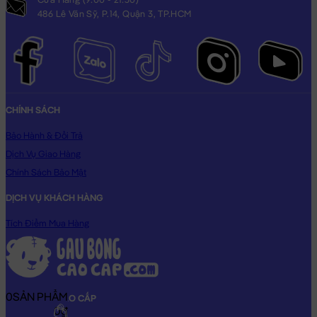
486 Lê Văn Sỹ, P.14, Quận 3, TP.HCM
CHÍNH SÁCH
Bảo Hành & Đổi Trả
Dịch Vụ Giao Hàng
Chính Sách Bảo Mật
DỊCH VỤ KHÁCH HÀNG
Tích Điểm Mua Hàng
0
SẢN PHẨM
GẤU BÔNG CAO CẤP
0₫