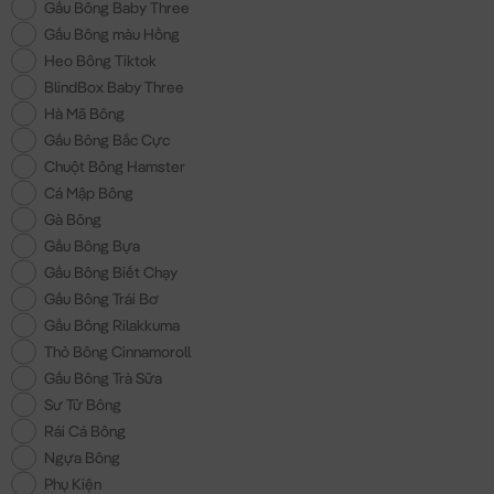
Gấu Bông Baby Three
Gấu Bông màu Hồng
Heo Bông Tiktok
BlindBox Baby Three
Hà Mã Bông
Gấu Bông Bắc Cực
Chuột Bông Hamster
Cá Mập Bông
Gà Bông
Gấu Bông Bựa
Gấu Bông Biết Chạy
Gấu Bông Trái Bơ
Gấu Bông Rilakkuma
Thỏ Bông Cinnamoroll
Gấu Bông Trà Sữa
Sư Tử Bông
Rái Cá Bông
Ngựa Bông
Phụ Kiện