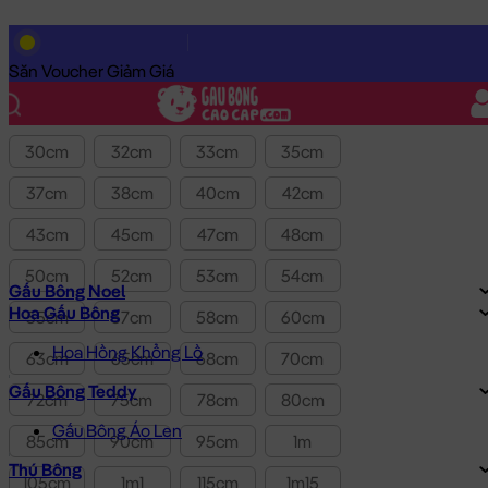
Lọc theo Giá SP:
10k
-
3.0tr
Giá
Săn Voucher Giảm Giá
Kích thước
30cm
32cm
33cm
35cm
37cm
38cm
40cm
42cm
43cm
45cm
47cm
48cm
50cm
52cm
53cm
54cm
Gấu Bông Noel
Hoa Gấu Bông
55cm
57cm
58cm
60cm
Hoa Hồng Khổng Lồ
63cm
65cm
68cm
70cm
Gấu Bông Teddy
72cm
75cm
78cm
80cm
Gấu Bông Áo Len
85cm
90cm
95cm
1m
Thú Bông
105cm
1m1
115cm
1m15