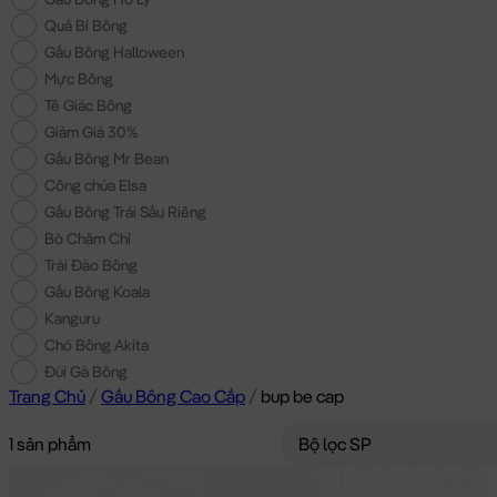
Quả Bí Bông
Gấu Bông Halloween
Mực Bông
Tê Giác Bông
Giảm Giá 30%
Gấu Bông Mr Bean
Công chúa Elsa
Gấu Bông Trái Sầu Riêng
Bò Chăm Chỉ
Trài Đào Bông
Gấu Bông Koala
Kanguru
Chó Bông Akita
Đùi Gà Bông
Trang Chủ
/
Gấu Bông Cao Cấp
/
bup be cap
1 sản phẩm
Bộ lọc SP