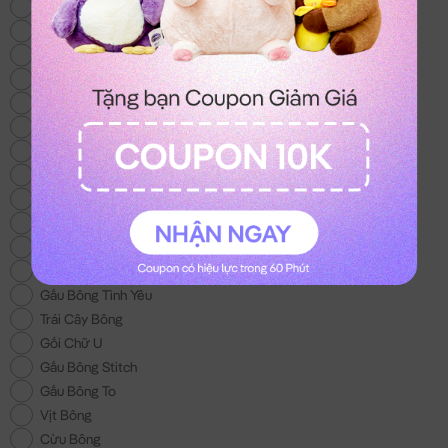
Thỏ Bông
Gấu Bông Mới
Heo Bông
Chó Bông
Mèo Bông
Gấu Bông Size Lớn
Gấu Bông 100k
Gấu Bông Áo Len
Chuột Bông Capybara
Gấu Bông Noel
Gấu Bông tặng Bé Gái
Khuyến Mãi
Gấu Bông Tình Yêu
Trái Cây Bông
Gối Chữ U
Gấu Bông Stitch
Gấu Bông To
Vịt Bông
Cừu Bông