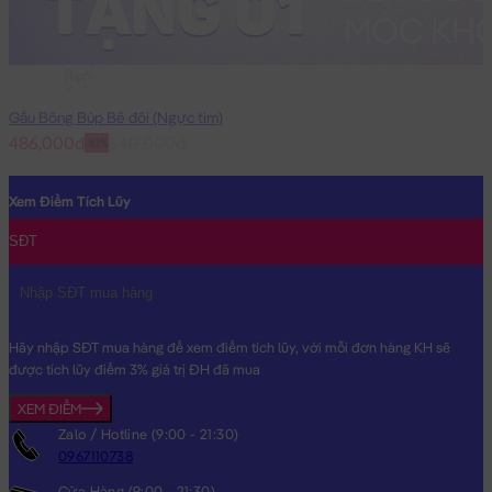
80cm
Gấu Bông Búp Bê đôi (Ngực tim)
486,000đ
540,000đ
-10%
Xem Điểm Tích Lũy
SĐT
Hãy nhập SĐT mua hàng để xem điểm tích lũy, với mỗi đơn hàng KH sẽ
được tích lũy điểm 3% giá trị ĐH đã mua
XEM ĐIỂM
Zalo / Hotline (9:00 - 21:30)
0967110738
Cửa Hàng (9:00 - 21:30)