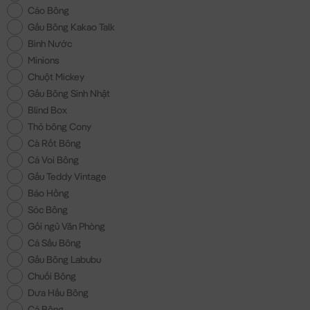
Cáo Bông
Gấu Bông Kakao Talk
Bình Nước
Minions
Chuột Mickey
Gấu Bông Sinh Nhật
Blind Box
Thỏ bông Cony
Cà Rốt Bông
Cá Voi Bông
Gấu Teddy Vintage
Báo Hồng
Sóc Bông
Gối ngủ Văn Phòng
Cá Sấu Bông
Gấu Bông Labubu
Chuối Bông
Dưa Hấu Bông
Cá Bông