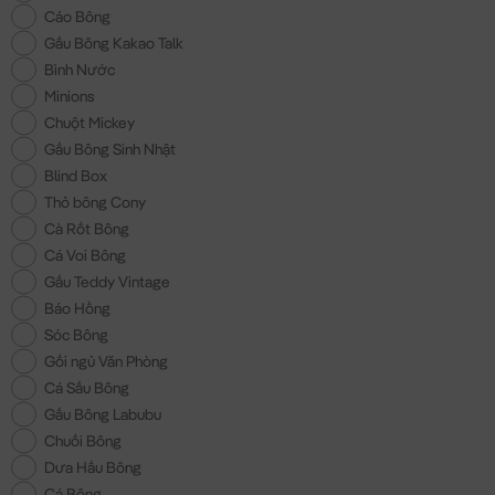
Cáo Bông
Gấu Bông Kakao Talk
Bình Nước
Minions
Chuột Mickey
Gấu Bông Sinh Nhật
Blind Box
Thỏ bông Cony
Cà Rốt Bông
Cá Voi Bông
Gấu Teddy Vintage
Báo Hồng
Sóc Bông
Gối ngủ Văn Phòng
Cá Sấu Bông
Gấu Bông Labubu
Chuối Bông
Dưa Hấu Bông
Cá Bông