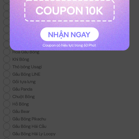
Thỏ Bông Kuromi
Gấu Bông Trung Thu
Thỏ Bông Melody
Mèo Bông Hoàng Thượng
Gấu Bông Con Bò
Balo Gấu Bông
Hoa Gấu Bông
Khỉ Bông
Thỏ bông Usagi
Gấu Bông LINE
Gối tựa lưng
Gấu Panda
Chuột Bông
Hổ Bông
Gấu Bear
Gấu Bông Pikachu
Gấu Bông Hải Cẩu
Gấu Bông Hải Ly Loopy