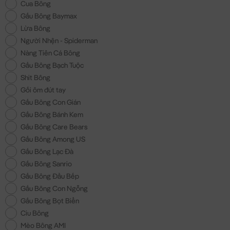
Cua Bông
Gấu Bông Baymax
Lừa Bông
Người Nhện - Spiderman
Nàng Tiên Cá Bông
Gấu Bông Bạch Tuộc
Shit Bông
Gối ôm đút tay
Gấu Bông Con Gián
Gấu Bông Bánh Kem
Gấu Bông Care Bears
Gấu Bông Among US
Gấu Bông Lạc Đà
Gấu Bông Sanrio
Gấu Bông Đầu Bếp
Gấu Bông Con Ngỗng
Gấu Bông Bọt Biển
Ciu Bông
Mèo Bông AMI