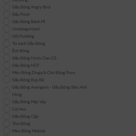
Gấu Bông Angry Bird
Gấu Pooh
Gấu Bông Bánh Mì
Uncategorized
Gối Pudding
Túi xách Gấu Bông
Ếch Bông
Gấu Bông Hươu Cao Cổ
Gấu Bông HOT
Mèo Bông Dinga & Chó Bông Puco
Gấu Bông Búp Bê
Gấu Bông Avengers - Gấu Bông Siêu Anh
Hùng
Gấu Bông Mặc Váy
Cá Heo
Gấu Bông Cặp
Tôm Bông
Mèo Bông Melody