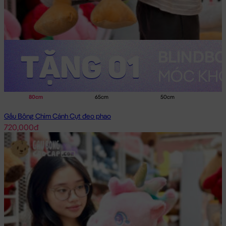
80cm
65cm
50cm
Gấu Bông Chim Cánh Cụt đeo phao
720,000đ