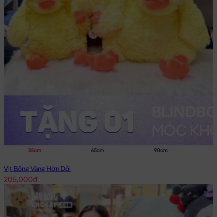
35cm
65cm
90cm
Vịt Bông Vàng Hờn Dỗi
205,000đ