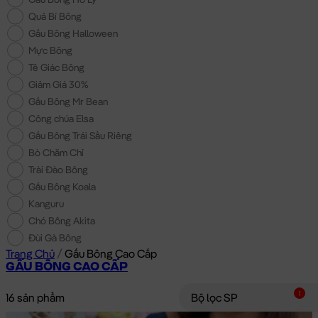
Quả Bí Bông
Gấu Bông Halloween
Mực Bông
Tê Giác Bông
Giảm Giá 30%
Gấu Bông Mr Bean
Công chúa Elsa
Gấu Bông Trái Sầu Riêng
Bò Chăm Chỉ
Trài Đào Bông
Gấu Bông Koala
Kanguru
Chó Bông Akita
Đùi Gà Bông
Trang Chủ
/
Gấu Bông Cao Cấp
GẤU BÔNG CAO CẤP
1
16 sản phẩm
Bộ lọc SP