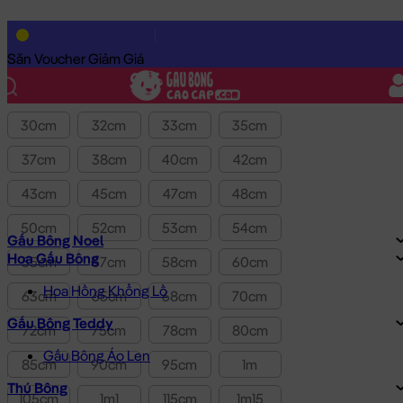
Lọc theo Giá SP:
100k
-
390k
Giá
Săn Voucher Giảm Giá
Kích thước
30cm
32cm
33cm
35cm
37cm
38cm
40cm
42cm
43cm
45cm
47cm
48cm
50cm
52cm
53cm
54cm
Gấu Bông Noel
Hoa Gấu Bông
55cm
57cm
58cm
60cm
Hoa Hồng Khổng Lồ
63cm
65cm
68cm
70cm
Gấu Bông Teddy
72cm
75cm
78cm
80cm
Gấu Bông Áo Len
85cm
90cm
95cm
1m
Thú Bông
105cm
1m1
115cm
1m15