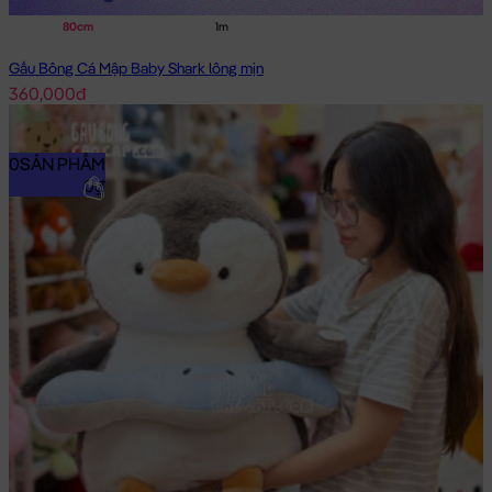
80cm
1m
Gấu Bông Cá Mập Baby Shark lông mịn
360,000đ
0
SẢN PHẨM
0₫