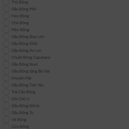
Thỏ Bông
Gấu Bông Mới
Heo Bông
Chó Bông
Mèo Bông
Gấu Bông Size Lớn
Gấu Bông 100k
Gấu Bông Áo Len
Chuột Bông Capybara
Gấu Bông Noel
Gấu Bông tặng Bé Gái
Khuyến Mãi
Gấu Bông Tình Yêu
Trái Cây Bông
Gối Chữ U
Gấu Bông Stitch
Gấu Bông To
Vịt Bông
Cừu Bông