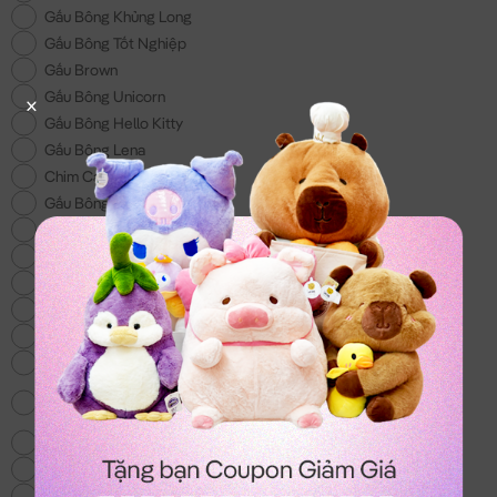
Gấu Bông Khủng Long
Gấu Bông Tốt Nghiệp
Gấu Brown
Gấu Bông Unicorn
Gấu Bông Hello Kitty
Gấu Bông Lena
Chim Cánh Cụt
Gấu Bông 200k
Gấu Bông Đồ Ăn
Gấu Bông Doremon
Gấu Bông tặng Bé Trai
Gấu Bông Lotso
Gấu Bông Shin - Món quà cho các bé
Voi Bông
Gấu Bông Totoro - mẫu gấu bông hot nhất
hiện nay
Chó Bông Husky
Gấu We Bare Bear
Balo & Túi Xách Gấu Bông