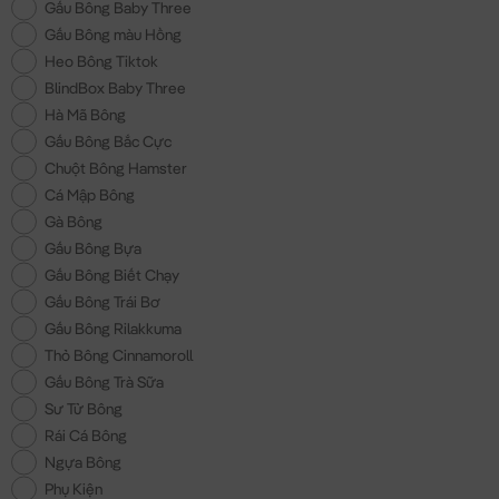
Gấu Bông Baby Three
Gấu Bông màu Hồng
Heo Bông Tiktok
BlindBox Baby Three
Hà Mã Bông
Gấu Bông Bắc Cực
Chuột Bông Hamster
Cá Mập Bông
Gà Bông
Gấu Bông Bựa
Gấu Bông Biết Chạy
Gấu Bông Trái Bơ
Gấu Bông Rilakkuma
Thỏ Bông Cinnamoroll
Gấu Bông Trà Sữa
Sư Tử Bông
Rái Cá Bông
Ngựa Bông
Phụ Kiện