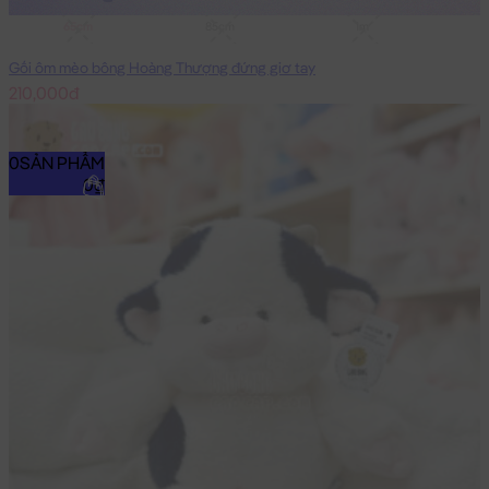
65cm
85cm
1m
Gối ôm mèo bông Hoàng Thượng đứng giơ tay
210,000đ
0
SẢN PHẨM
0₫