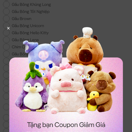
Gấu Bông Khủng Long
Gấu Bông Tốt Nghiệp
Gấu Brown
Gấu Bông Unicorn
Gấu Bông Hello Kitty
Gấu Bông Lena
Chim Cánh Cụt
Gấu Bông 200k
Gấu Bông Đồ Ăn
Gấu Bông Doremon
Gấu Bông tặng Bé Trai
Gấu Bông Lotso
Gấu Bông Shin - Món quà cho các bé
Voi Bông
Gấu Bông Totoro - mẫu gấu bông hot nhất
hiện nay
Chó Bông Husky
Gấu We Bare Bear
Balo & Túi Xách Gấu Bông