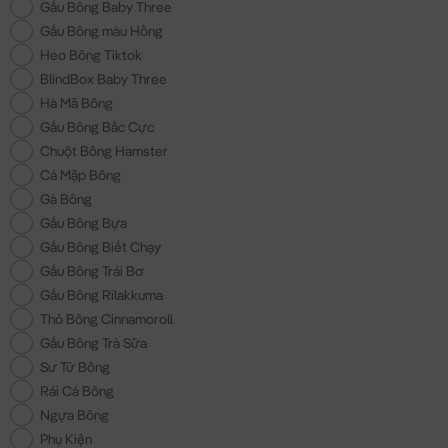
Gấu Bông Baby Three
Gấu Bông màu Hồng
Heo Bông Tiktok
BlindBox Baby Three
Hà Mã Bông
Gấu Bông Bắc Cực
Chuột Bông Hamster
Cá Mập Bông
Gà Bông
Gấu Bông Bựa
Gấu Bông Biết Chạy
Gấu Bông Trái Bơ
Gấu Bông Rilakkuma
Thỏ Bông Cinnamoroll
Gấu Bông Trà Sữa
Sư Tử Bông
Rái Cá Bông
Ngựa Bông
Phụ Kiện