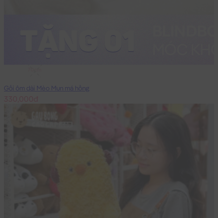
70cm
Gối ôm dài Mèo Mun má hồng
330,000đ