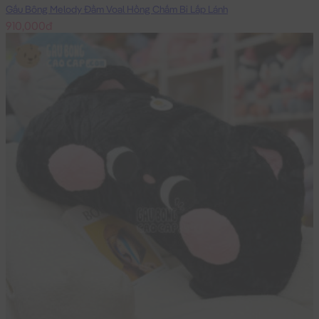
Gấu Bông Melody Đầm Voal Hồng Chấm Bi Lấp Lánh
910,000đ