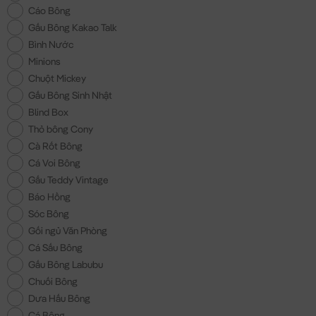
Cáo Bông
Gấu Bông Kakao Talk
Bình Nước
Minions
Chuột Mickey
Gấu Bông Sinh Nhật
Blind Box
Thỏ bông Cony
Cà Rốt Bông
Cá Voi Bông
Gấu Teddy Vintage
Báo Hồng
Sóc Bông
Gối ngủ Văn Phòng
Cá Sấu Bông
Gấu Bông Labubu
Chuối Bông
Dưa Hấu Bông
Cá Bông