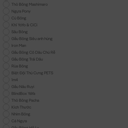
Thỏ Bông Mashimaro
Ngựa Pony
Cú Bông
Khỉ YoYo & CiCi
Sâu Bông
Gấu Bông Siêu anh hùng
Iron Man
Gấu Bông Cô Dâu Chú Rễ
Gấu Bông Trái Dâu
Rùa Bông
Biệt Đội Thú Cưng PETS
1m4
Gấu Nâu Ruyi
BlindBox YaYa
Thỏ Bông Pacha
Kích Thước
Nhím Bông
Cá Ngựa
Gấu Bông Hồ Ly