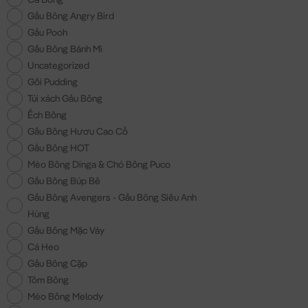
Gấu Bông Angry Bird
Gấu Pooh
Gấu Bông Bánh Mì
Uncategorized
Gối Pudding
Túi xách Gấu Bông
Ếch Bông
Gấu Bông Hươu Cao Cổ
Gấu Bông HOT
Mèo Bông Dinga & Chó Bông Puco
Gấu Bông Búp Bê
Gấu Bông Avengers - Gấu Bông Siêu Anh
Hùng
Gấu Bông Mặc Váy
Cá Heo
Gấu Bông Cặp
Tôm Bông
Mèo Bông Melody