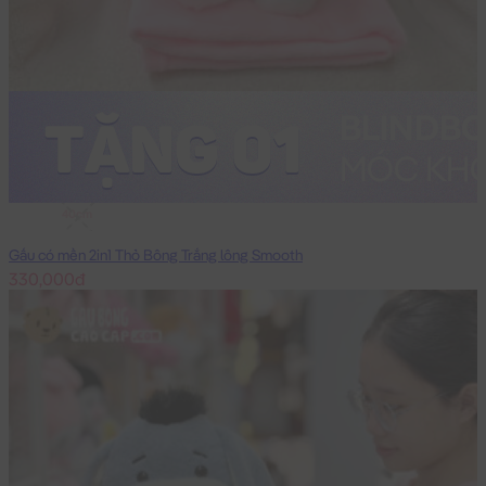
40cm
Gấu có mền 2in1 Thỏ Bông Trắng lông Smooth
330,000đ