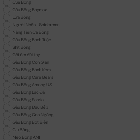
Cua Bông
Gấu Bông Baymax
Lừa Bông
Người Nhện - Spiderman
Nàng Tiên Cá Bông
Gấu Bông Bạch Tuộc
Shit Bông
Gối ôm đút tay
Gấu Bông Con Gián
Gấu Bông Bánh Kem
Gấu Bông Care Bears
Gấu Bông Among US
Gấu Bông Lạc Đà
Gấu Bông Sanrio
Gấu Bông Đầu Bếp
Gấu Bông Con Ngỗng
Gấu Bông Bọt Biển
Ciu Bông
Mèo Bông AMI