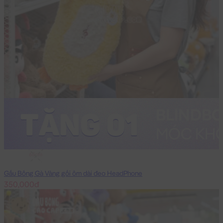
65cm
Gấu Bông Gà Vàng gối ôm dài đeo HeadPhone
350,000đ