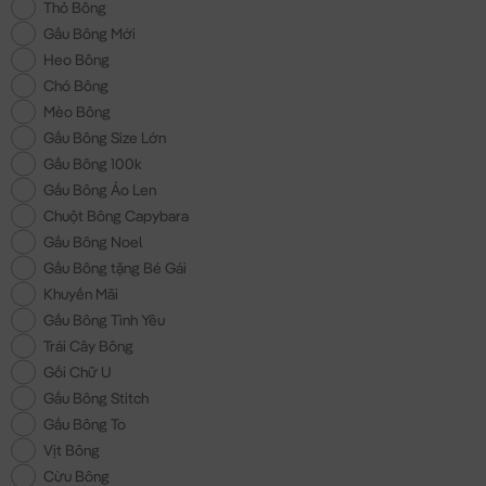
Thỏ Bông
Gấu Bông Mới
Heo Bông
Chó Bông
Mèo Bông
Gấu Bông Size Lớn
Gấu Bông 100k
Gấu Bông Áo Len
Chuột Bông Capybara
Gấu Bông Noel
Gấu Bông tặng Bé Gái
Khuyến Mãi
Gấu Bông Tình Yêu
Trái Cây Bông
Gối Chữ U
Gấu Bông Stitch
Gấu Bông To
Vịt Bông
Cừu Bông