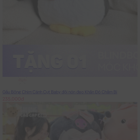
45cm
Gấu Bông Chim Cánh Cụt Baby đội nón đeo Khăn Đỏ Chấm Bi
235,000đ