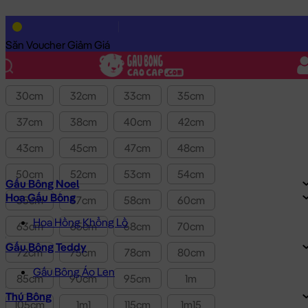
Lọc theo Giá SP:
1.0tr
-
3.0tr
Giá
Săn Voucher Giảm Giá
Kích thước
30cm
32cm
33cm
35cm
37cm
38cm
40cm
42cm
43cm
45cm
47cm
48cm
50cm
52cm
53cm
54cm
Gấu Bông Noel
Hoa Gấu Bông
55cm
57cm
58cm
60cm
Hoa Hồng Khổng Lồ
63cm
65cm
68cm
70cm
Gấu Bông Teddy
72cm
75cm
78cm
80cm
Gấu Bông Áo Len
85cm
90cm
95cm
1m
Thú Bông
105cm
1m1
115cm
1m15