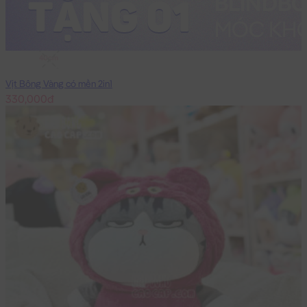
40cm
Vịt Bông Vàng có mền 2in1
330,000đ