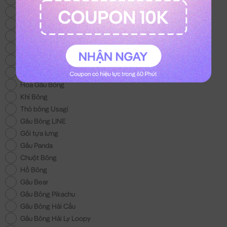
Thỏ Bông Kuromi
Gấu Bông Trung Thu
Thỏ Bông Melody
Mèo Bông Hoàng Thượng
Gấu Bông Con Bò
Balo Gấu Bông
Hoa Gấu Bông
Khỉ Bông
Thỏ bông Usagi
Gấu Bông LINE
Gối tựa lưng
Gấu Panda
Chuột Bông
Hổ Bông
Gấu Bear
Gấu Bông Pikachu
Gấu Bông Hải Cẩu
Gấu Bông Hải Ly Loopy