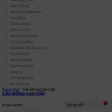
Quả Bí Bông
Gấu Bông Halloween
Mực Bông
Tê Giác Bông
Giảm Giá 30%
Gấu Bông Mr Bean
Công chúa Elsa
Gấu Bông Trái Sầu Riêng
Bò Chăm Chỉ
Trài Đào Bông
Gấu Bông Koala
Kanguru
Chó Bông Akita
Đùi Gà Bông
Trang Chủ
/
Gấu Bông Cao Cấp
GẤU BÔNG CAO CẤP
1
16 sản phẩm
Bộ lọc SP