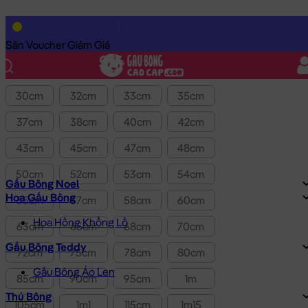
Lọc theo Giá SP:
390k
-
690k
Giá
Săn Voucher Giảm Giá
Kích thước
30cm
32cm
33cm
35cm
37cm
38cm
40cm
42cm
43cm
45cm
47cm
48cm
50cm
52cm
53cm
54cm
Gấu Bông Noel
Hoa Gấu Bông
55cm
57cm
58cm
60cm
Hoa Hồng Khổng Lồ
63cm
65cm
68cm
70cm
Gấu Bông Teddy
72cm
75cm
78cm
80cm
Gấu Bông Áo Len
85cm
90cm
95cm
1m
Thú Bông
105cm
1m1
115cm
1m15