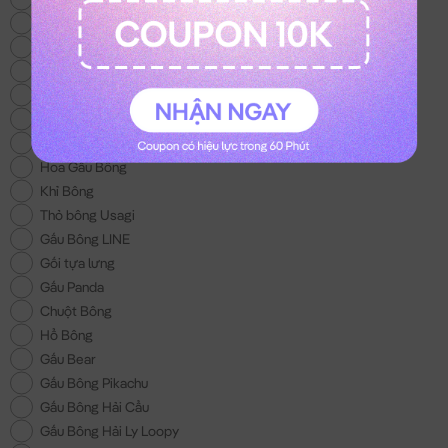
Thỏ Bông Kuromi
Gấu Bông Trung Thu
Thỏ Bông Melody
Mèo Bông Hoàng Thượng
Gấu Bông Con Bò
Balo Gấu Bông
Hoa Gấu Bông
Khỉ Bông
Thỏ bông Usagi
Gấu Bông LINE
Gối tựa lưng
Gấu Panda
Chuột Bông
Hổ Bông
Gấu Bear
Gấu Bông Pikachu
Gấu Bông Hải Cẩu
Gấu Bông Hải Ly Loopy