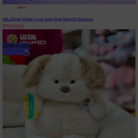
45cm
Gấu Bông Khủng Long xanh lông Smooth Bobova
370,000đ
0
SẢN PHẨM
0₫