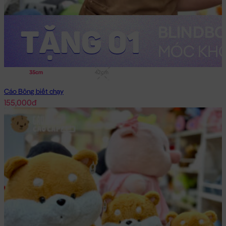
35cm
42cm
Cáo Bông biết chạy
155,000đ