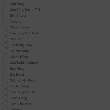
Cáo Bông
Gấu Bông Kakao Talk
Bình Nước
Minions
Chuột Mickey
Gấu Bông Sinh Nhật
Blind Box
Thỏ bông Cony
Cà Rốt Bông
Cá Voi Bông
Gấu Teddy Vintage
Báo Hồng
Sóc Bông
Gối ngủ Văn Phòng
Cá Sấu Bông
Gấu Bông Labubu
Chuối Bông
Dưa Hấu Bông
Cá Bông