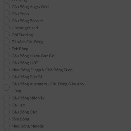
Gấu Bông Angry Bird
Gấu Pooh
Gấu Bông Bánh Mì
Uncategorized
Gối Pudding
Túi xách Gấu Bông
Ếch Bông
Gấu Bông Hươu Cao Cổ
Gấu Bông HOT
Mèo Bông Dinga & Chó Bông Puco
Gấu Bông Búp Bê
Gấu Bông Avengers - Gấu Bông Siêu Anh
Hùng
Gấu Bông Mặc Váy
Cá Heo
Gấu Bông Cặp
Tôm Bông
Mèo Bông Melody