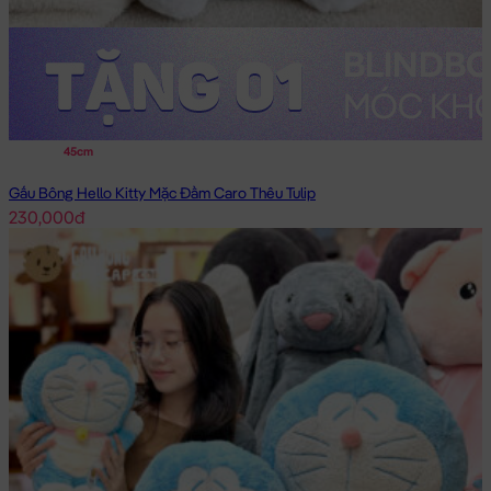
45cm
Gấu Bông Hello Kitty Mặc Đầm Caro Thêu Tulip
230,000đ