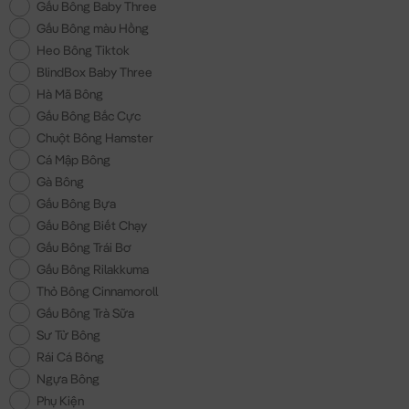
Gấu Bông Baby Three
Gấu Bông màu Hồng
Heo Bông Tiktok
BlindBox Baby Three
Hà Mã Bông
Gấu Bông Bắc Cực
Chuột Bông Hamster
Cá Mập Bông
Gà Bông
Gấu Bông Bựa
Gấu Bông Biết Chạy
Gấu Bông Trái Bơ
Gấu Bông Rilakkuma
Thỏ Bông Cinnamoroll
Gấu Bông Trà Sữa
Sư Tử Bông
Rái Cá Bông
Ngựa Bông
Phụ Kiện