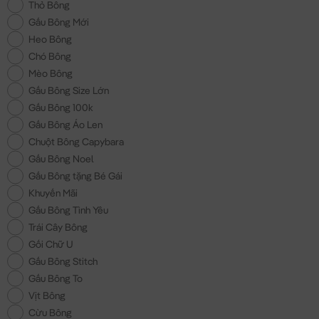
Thỏ Bông
Gấu Bông Mới
Heo Bông
Chó Bông
Mèo Bông
Gấu Bông Size Lớn
Gấu Bông 100k
Gấu Bông Áo Len
Chuột Bông Capybara
Gấu Bông Noel
Gấu Bông tặng Bé Gái
Khuyến Mãi
Gấu Bông Tình Yêu
Trái Cây Bông
Gối Chữ U
Gấu Bông Stitch
Gấu Bông To
Vịt Bông
Cừu Bông