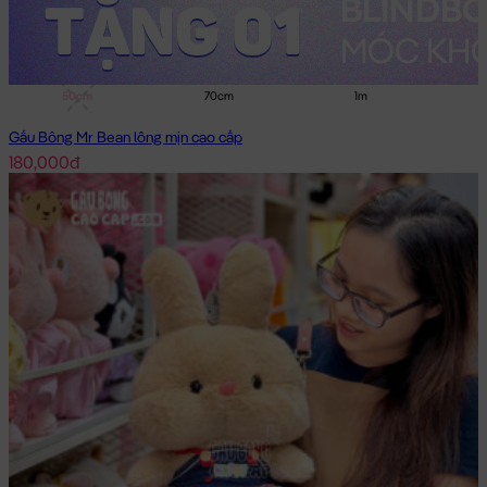
50cm
70cm
1m
Gấu Bông Mr Bean lông mịn cao cấp
180,000đ