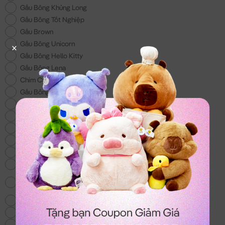
Gấu Bông Khủng Long
Gấu Bông Tốt Nghiệp
Gấu Brown
Gấu Bông Unicorn
Gấu Bông Hello Kitty
Gấu Bông Lena
Chim Cánh Cụt
Gấu Bông 200k
Gấu Bông Đồ Ăn
Gấu Bông Doremon
Gấu Bông tặng Bé Trai
Gấu Bông Lotso
Gấu Bông Shin - Món quà cho các bé
Voi Bông
Gấu Bông Totoro - mẫu gấu bông hot nhất
hiện nay
Chó Bông Husky
Gấu We Bare Bear
Balo & Túi Xách Gấu Bông