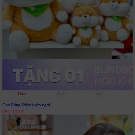
35cm
50cm
65cm
Chó Bông Shiba baby ngồi
260,000đ