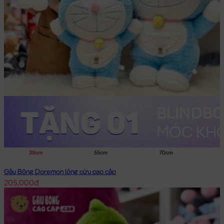
35cm
55cm
70cm
Gấu Bông Doremon lông cừu cao cấp
205,000đ