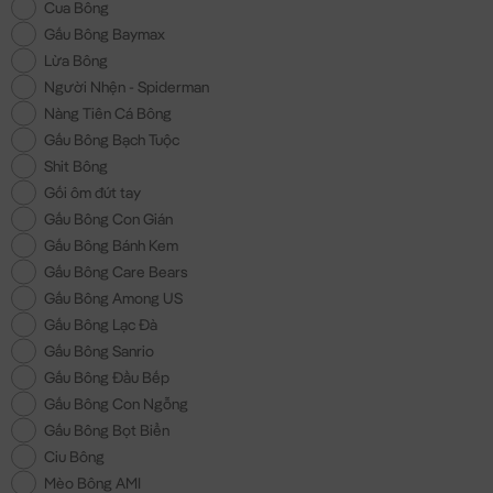
Cua Bông
Gấu Bông Baymax
Lừa Bông
Người Nhện - Spiderman
Nàng Tiên Cá Bông
Gấu Bông Bạch Tuộc
Shit Bông
Gối ôm đút tay
Gấu Bông Con Gián
Gấu Bông Bánh Kem
Gấu Bông Care Bears
Gấu Bông Among US
Gấu Bông Lạc Đà
Gấu Bông Sanrio
Gấu Bông Đầu Bếp
Gấu Bông Con Ngỗng
Gấu Bông Bọt Biển
Ciu Bông
Mèo Bông AMI