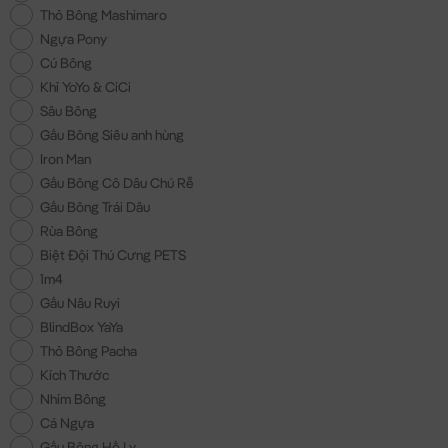
Thỏ Bông Mashimaro
Ngựa Pony
Cú Bông
Khỉ YoYo & CiCi
Sâu Bông
Gấu Bông Siêu anh hùng
Iron Man
Gấu Bông Cô Dâu Chú Rễ
Gấu Bông Trái Dâu
Rùa Bông
Biệt Đội Thú Cưng PETS
1m4
Gấu Nâu Ruyi
BlindBox YaYa
Thỏ Bông Pacha
Kích Thước
Nhím Bông
Cá Ngựa
Gấu Bông Hồ Ly