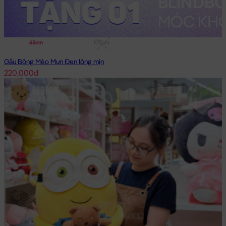
65cm
105cm
Gấu Bông Mèo Mun Đen lông mịn
220,000đ