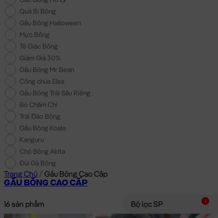
Quả Bí Bông
Gấu Bông Halloween
Mực Bông
Tê Giác Bông
Giảm Giá 30%
Gấu Bông Mr Bean
Công chúa Elsa
Gấu Bông Trái Sầu Riêng
Bò Chăm Chỉ
Trài Đào Bông
Gấu Bông Koala
Kanguru
Chó Bông Akita
Đùi Gà Bông
Trang Chủ
/
Gấu Bông Cao Cấp
GẤU BÔNG CAO CẤP
1
16 sản phẩm
Bộ lọc SP