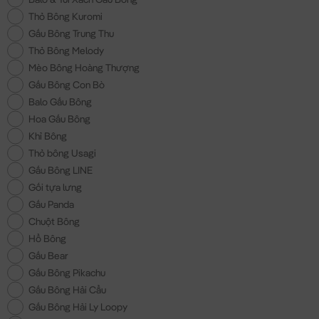
Thỏ Bông Kuromi
Gấu Bông Trung Thu
Thỏ Bông Melody
Mèo Bông Hoàng Thượng
Gấu Bông Con Bò
Balo Gấu Bông
Hoa Gấu Bông
Khỉ Bông
Thỏ bông Usagi
Gấu Bông LINE
Gối tựa lưng
Gấu Panda
Chuột Bông
Hổ Bông
Gấu Bear
Gấu Bông Pikachu
Gấu Bông Hải Cẩu
Gấu Bông Hải Ly Loopy