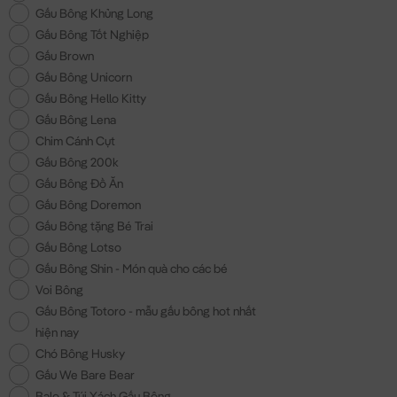
Gấu Bông Khủng Long
Gấu Bông Tốt Nghiệp
Gấu Brown
Gấu Bông Unicorn
Gấu Bông Hello Kitty
Gấu Bông Lena
Chim Cánh Cụt
Gấu Bông 200k
Gấu Bông Đồ Ăn
Gấu Bông Doremon
Gấu Bông tặng Bé Trai
Gấu Bông Lotso
Gấu Bông Shin - Món quà cho các bé
Voi Bông
Gấu Bông Totoro - mẫu gấu bông hot nhất
hiện nay
Chó Bông Husky
Gấu We Bare Bear
Balo & Túi Xách Gấu Bông