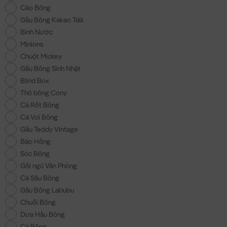
Cáo Bông
Gấu Bông Kakao Talk
Bình Nước
Minions
Chuột Mickey
Gấu Bông Sinh Nhật
Blind Box
Thỏ bông Cony
Cà Rốt Bông
Cá Voi Bông
Gấu Teddy Vintage
Báo Hồng
Sóc Bông
Gối ngủ Văn Phòng
Cá Sấu Bông
Gấu Bông Labubu
Chuối Bông
Dưa Hấu Bông
Cá Bông