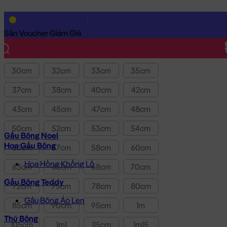
Lọc theo Giá SP:
390k
-
690k
Giá
Săn Voucher Giảm Giá
Kích thước
30cm
32cm
33cm
35cm
37cm
38cm
40cm
42cm
43cm
45cm
47cm
48cm
50cm
52cm
53cm
54cm
Gấu Bông Noel
Hoa Gấu Bông
55cm
57cm
58cm
60cm
Hoa Hồng Khổng Lồ
63cm
65cm
68cm
70cm
Gấu Bông Teddy
72cm
75cm
78cm
80cm
Gấu Bông Áo Len
85cm
90cm
95cm
1m
Thú Bông
105cm
1m1
115cm
1m15