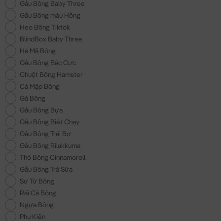
Gấu Bông Baby Three
Gấu Bông màu Hồng
Heo Bông Tiktok
BlindBox Baby Three
Hà Mã Bông
Gấu Bông Bắc Cực
Chuột Bông Hamster
Cá Mập Bông
Gà Bông
Gấu Bông Bựa
Gấu Bông Biết Chạy
Gấu Bông Trái Bơ
Gấu Bông Rilakkuma
Thỏ Bông Cinnamoroll
Gấu Bông Trà Sữa
Sư Tử Bông
Rái Cá Bông
Ngựa Bông
Phụ Kiện