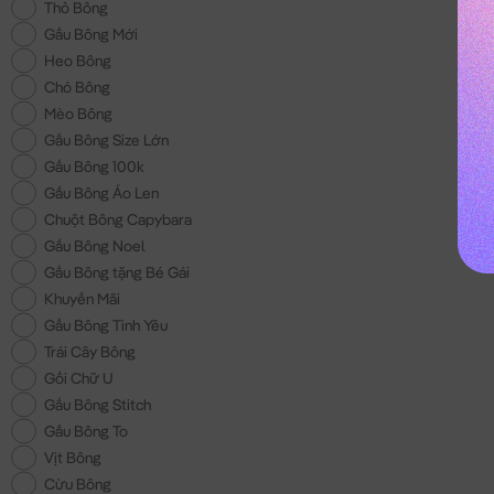
Thỏ Bông
Gấu Bông Mới
Heo Bông
Chó Bông
Mèo Bông
Gấu Bông Size Lớn
Gấu Bông 100k
Gấu Bông Áo Len
Chuột Bông Capybara
Gấu Bông Noel
Gấu Bông tặng Bé Gái
Khuyến Mãi
Gấu Bông Tình Yêu
Trái Cây Bông
Gối Chữ U
Gấu Bông Stitch
Gấu Bông To
Vịt Bông
Cừu Bông