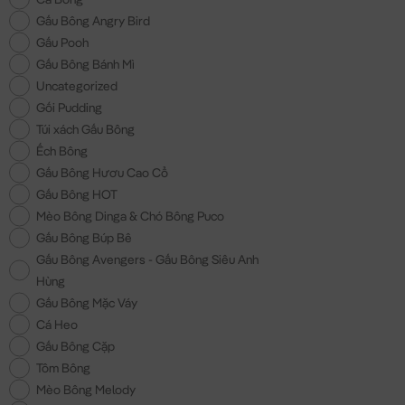
Gấu Bông Angry Bird
Gấu Pooh
Gấu Bông Bánh Mì
Uncategorized
Gối Pudding
Túi xách Gấu Bông
Ếch Bông
Gấu Bông Hươu Cao Cổ
Gấu Bông HOT
Mèo Bông Dinga & Chó Bông Puco
Gấu Bông Búp Bê
Gấu Bông Avengers - Gấu Bông Siêu Anh
Hùng
Gấu Bông Mặc Váy
Cá Heo
Gấu Bông Cặp
Tôm Bông
Mèo Bông Melody